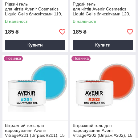
Рідкий гель
Рідкий гель
для нігтів Avenir Cosmetics
для нігтів Avenir Cosmetics
Liquid Gel з блискітками 119,
Liquid Gel з блискітками 120,
15мл
15мл
В наявності
В наявності
185
185
₴
₴
Купити
Купити
Новинка
Новинка
Вітражний гель для
Вітражний гель для
нарощування Avenir
нарощування Avenir
Vitrage#201 (Вітраж #201), 15
Vitrage#202 (Вітраж #202), 15