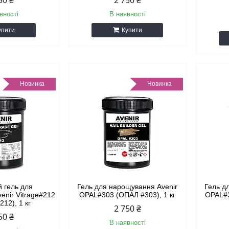
50 ₴
2 750 ₴
вності
В наявності
упити
Купити
Новинка
Новинка
й гель для
Гель для нарощування Avenir
Гель д
enir Vitrage#212
OPAL#303 (ОПАЛ #303), 1 кг
OPAL#3
212), 1 кг
2 750 ₴
50 ₴
В наявності