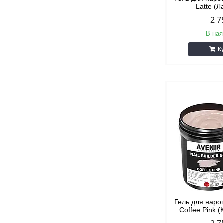
Latte (Л
2 7
В ная
К
Гель для наро
Coffee Pink (