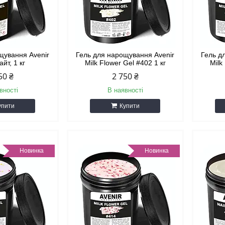
щування Avenir
Гель для нарощування Avenir
Гель д
айт, 1 кг
Milk Flower Gel #402 1 кг
Milk
50 ₴
2 750 ₴
вності
В наявності
упити
Купити
Новинка
Новинка