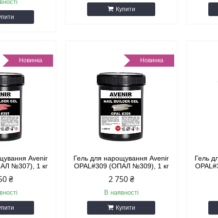
вності
Купити
упити
Новинка
Новинка
щування Avenir
Гель для нарощування Avenir
Гель д
АЛ №307), 1 кг
OPAL#309 (ОПАЛ №309), 1 кг
OPAL#3
50 ₴
2 750 ₴
вності
В наявності
упити
Купити