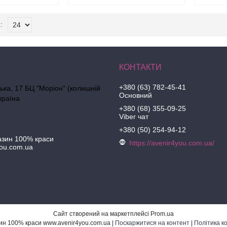
+380 (63) 782-45-41
ська, 17 БЦ "Моріон" (колишній
Основний
країна
+380 (68) 355-09-25
Viber чат
+380 (50) 254-94-12
азин 100% краси
https://avenir4you.com.ua/
ou.com.ua
Сайт створений на маркетплейсі
Prom.ua
Інтернет-магазин 100% краси www.avenir4you.com.ua |
Поскаржитися на контент
|
Політика к