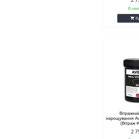
2 7
В ная
К
Вітражни
нарощування Av
(Вітраж #
2 7