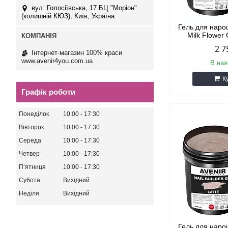
вул. Голосіївська, 17 БЦ "Моріон"
(колишній КЮЗ), Київ, Україна
Гель для наро
Milk Flower 
2 7
Інтернет-магазин 100% краси
www.avenir4you.com.ua
В ная
К
Графік роботи
Понеділок
10:00
17:30
Вівторок
10:00
17:30
Середа
10:00
17:30
Четвер
10:00
17:30
Пʼятниця
10:00
17:30
Субота
Вихідний
Неділя
Вихідний
Гель для наро