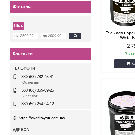
Фільтри
Ціна
Гель для наро
White В
2 7
Контакти
В ная
К
+380 (63) 782-45-41
Основний
+380 (68) 355-09-25
Viber чат
+380 (50) 254-94-12
https://avenir4you.com.ua/