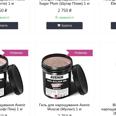
атте) 1 кг
Sugar Plum (Шугар Плам) 1 кг
Ele
50 ₴
2 750 ₴
вності
В наявності
упити
Купити
Новинка
Новинка
щування Avenir
Гель для нарощування Avenir
В
Кофі Пінк) 1 кг
Muscat (Мускат) 1 кг
нарощув
(