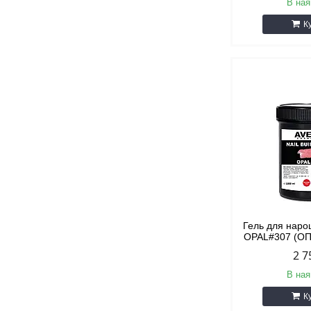
В ная
К
Гель для наро
OPAL#307 (ОП
2 7
В ная
К