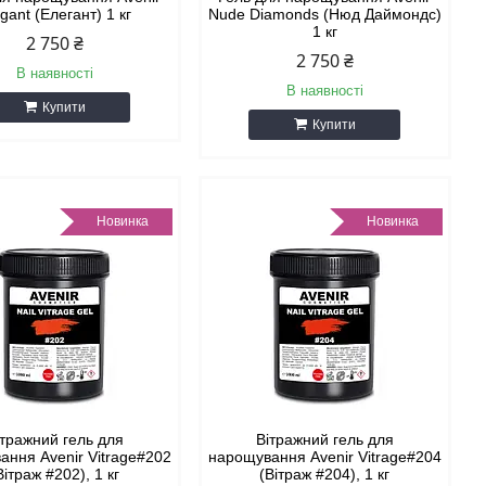
gant (Елегант) 1 кг
Nude Diamonds (Нюд Даймондс)
1 кг
2 750 ₴
2 750 ₴
В наявності
В наявності
Купити
Купити
Новинка
Новинка
ітражний гель для
Вітражний гель для
ання Avenir Vitrage#202
нарощування Avenir Vitrage#204
Вітраж #202), 1 кг
(Вітраж #204), 1 кг