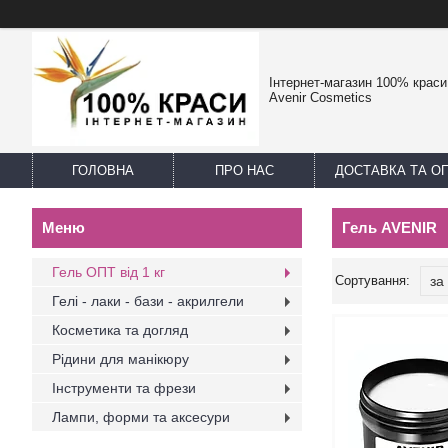
Інтернет-магазин 100% краси -
Avenir Cosmetics
ГОЛОВНА
ПРО НАС
ДОСТАВКА ТА О
Гель AVENIR
Гель ОПТ від 1 кг
Гелі - лаки - бази - акрилгели
Косметика та догляд
Рідини для манікюру
Інструменти та фрези
Лампи, форми та аксесури