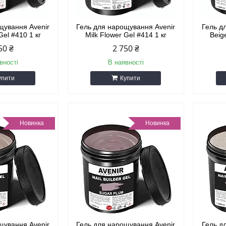
щування Avenir
Гель для нарощування Avenir
Гель д
Gel #410 1 кг
Milk Flower Gel #414 1 кг
Beige
50 ₴
2 750 ₴
вності
В наявності
упити
Купити
Новинка
Новинка
щування Avenir
Гель для нарощування Avenir
Гель д