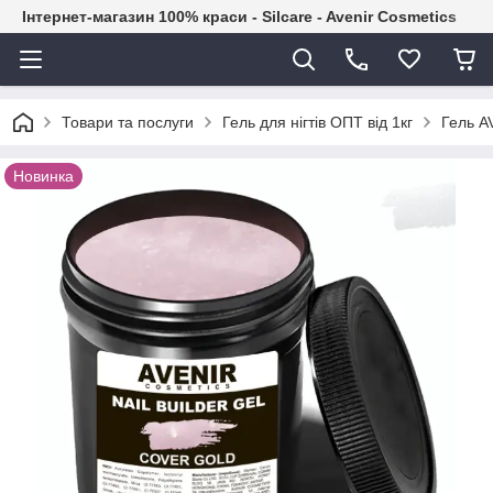
Інтернет-магазин 100% краси - Silcare - Avenir Cosmetics
Товари та послуги
Гель для нігтів ОПТ від 1кг
Гель A
Новинка