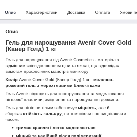
Опис
Характеристики
Доставка
Оплата
Умови п
Опис
Гель для нарощування Avenir Cover Gold
(Кавер Голд) 1 кг
Гель для нарощування від Avenir Cosmetics - матеріал з
відмінним співвідношенням ціни та якості, що відповідає
вимогам професійних майстрів манікюру
Колір
Avenir Cover Gold (Кавер Голд) 1 кг:
молочно-
рожевий гель з мерехтливими блискітками
Гель Avenir підходить для конструювання та моделювання
нігтьової пластини, зміцнення та нарощування довжини.
Гель для нігтів не тільки забезпечує
міцність
, але й
зберігає
стійкість кольору
, не тьмяніючи і не вицвітаючи з
часом.
тримає краплю і легко моделюється
міцний та надійний після полімеризації