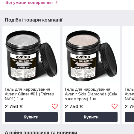
Всі умови повернення
Подібні товари компанії
Гель для нарощування
Гель для нарощування
Гель
Avenir Glitter #01 (Гліттер
Avenir Skin Diamonds (Скін
Aveni
№01) 1 кг
з шимером) 1 кг
№04)
2 750
2 750
2 7
₴
₴
Купити
Купити
Акційні пропозиції та новинки