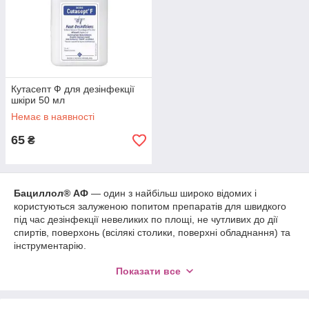
Кутасепт Ф для дезінфекції
шкіри 50 мл
Немає в наявності
65
₴
Бациллол® АФ
― один з найбільш широко відомих і
користуються залуженою попитом препаратів для швидкого
під час дезінфекції невеликих по площі, не чутливих до дії
спиртів, поверхонь (всілякі столики, поверхні обладнання) та
інструментарію.
Стериллиум
– спиртової антисептичний розчин для всіх типів
Показати все
шкіри.
Кутасепт Ф:
Дезінфекція шкіри перед ін'єкціями, при дрібних