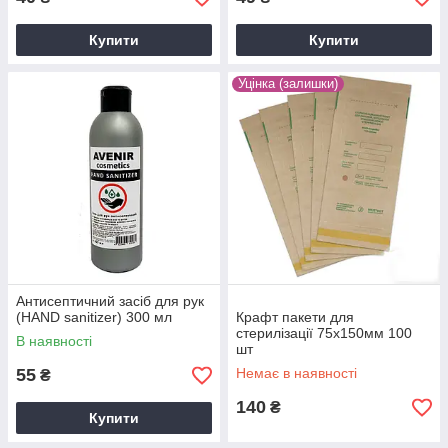
Купити
Купити
Уцінка (залишки)
Антисептичний засіб для рук
(HAND sanitizer) 300 мл
Крафт пакети для
стерилізації 75х150мм 100
В наявності
шт
55
Немає в наявності
₴
140
₴
Купити