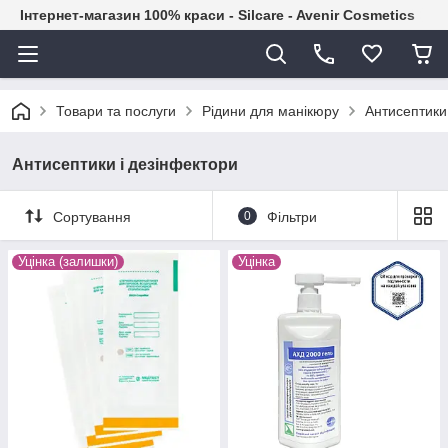
Інтернет-магазин 100% краси - Silcare - Avenir Cosmetics
Товари та послуги
Рідини для манікюру
Антисептики
Антисептики і дезінфектори
Сортування
0
Фільтри
Уцінка (залишки)
Уцінка