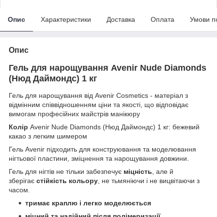
Опис
Характеристики
Доставка
Оплата
Умови п
Опис
Гель для нарощування Avenir Nude Diamonds
(Нюд Даймондс) 1 кг
Гель для нарощування від Avenir Cosmetics - матеріал з
відмінним співвідношенням ціни та якості, що відповідає
вимогам професійних майстрів манікюру
Колір
Avenir Nude Diamonds (Нюд Даймондс) 1 кг: бежевий
какао з легким шимером
Гель Avenir підходить для конструювання та моделювання
нігтьової пластини, зміцнення та нарощування довжини.
Гель для нігтів не тільки забезпечує
міцність
, але й
зберігає
стійкість кольору
, не тьмяніючи і не вицвітаючи з
часом.
тримає краплю і легко моделюється
міцний та надійний після полімеризації