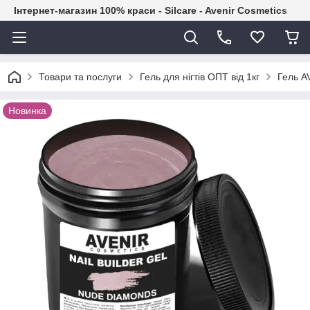
Інтернет-магазин 100% краси - Silcare - Avenir Cosmetics
Товари та послуги
Гель для нігтів ОПТ від 1кг
Гель A
Новинка