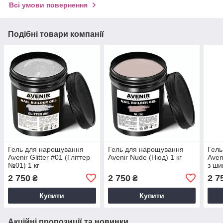
Всі умови повернення
Подібні товари компанії
Гель для нарощування
Гель для нарощування
Гель
Avenir Glitter #01 (Гліттер
Avenir Nude (Нюд) 1 кг
Aven
№01) 1 кг
з ши
2 750
2 750
2 7
₴
₴
Купити
Купити
Акційні пропозиції та новинки