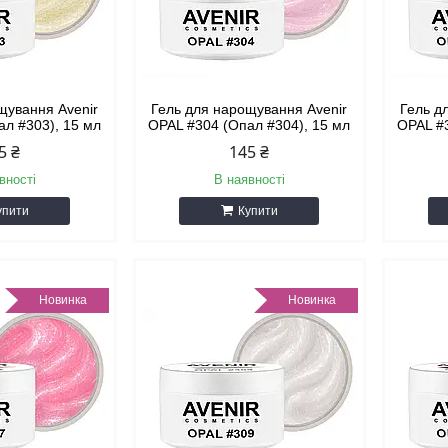
щування Avenir
Гель для нарощування Avenir
Гель д
ал #303), 15 мл
OPAL #304 (Опал #304), 15 мл
OPAL #3
5 ₴
145 ₴
вності
В наявності
упити
Купити
Новинка
Новинка