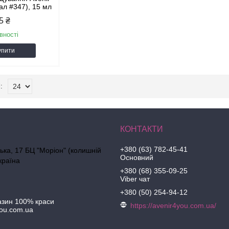
ал #347), 15 мл
5 ₴
вності
упити
+380 (63) 782-45-41
ська, 17 БЦ "Моріон" (колишній
Основний
країна
+380 (68) 355-09-25
Viber чат
+380 (50) 254-94-12
азин 100% краси
https://avenir4you.com.ua/
ou.com.ua