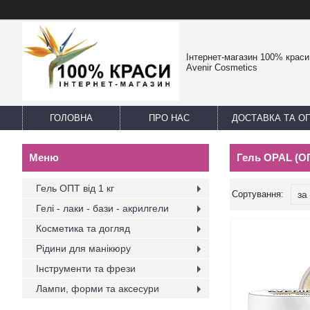
Інтернет-магазин 100% краси -
Avenir Cosmetics
ГОЛОВНА
ПРО НАС
ДОСТАВКА ТА О
Гель OPAL (О
Гель ОПТ від 1 кг
Гелі - лаки - бази - акрилгели
Косметика та догляд
Рідини для манікюру
Інструменти та фрези
Лампи, форми та аксесури