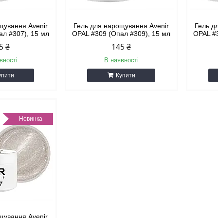
щування Avenir
Гель для нарощування Avenir
Гель д
ал #307), 15 мл
OPAL #309 (Опал #309), 15 мл
OPAL #3
5 ₴
145 ₴
вності
В наявності
упити
Купити
Новинка
щування Avenir