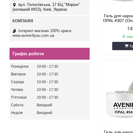
вул. Голосіївська, 17 БЦ "Моріон"
(колишній КЮЗ), Київ, Україна
Гель для наро
OPAL #307 (Оп
14
Інтернет-магазин 100% краси
www.avenir4you.com.ua
В ная
К
Графік роботи
Понеділок
10:00
17:30
Вівторок
10:00
17:30
Середа
10:00
17:30
Четвер
10:00
17:30
Пʼятниця
10:00
17:30
Субота
Вихідний
Неділя
Вихідний
Гель для наро