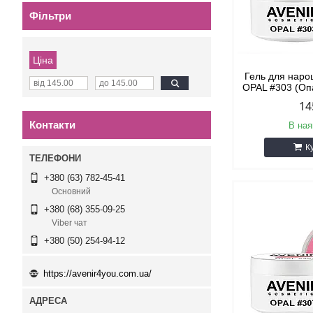
Фільтри
Ціна
Гель для наро
OPAL #303 (Оп
14
Контакти
В ная
К
+380 (63) 782-45-41
Основний
+380 (68) 355-09-25
Viber чат
+380 (50) 254-94-12
https://avenir4you.com.ua/