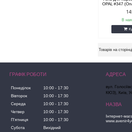
OPAL #347 (Оп
14
В ная
К
ГРАФІК РОБОТИ
вул. Голосіїв
Понеділок
10:00
17:30
КЮЗ), Київ, У
Вівторок
10:00
17:30
Середа
10:00
17:30
Четвер
10:00
17:30
Інтернет-маг
Пʼятниця
10:00
17:30
www.avenir4y
Субота
Вихідний