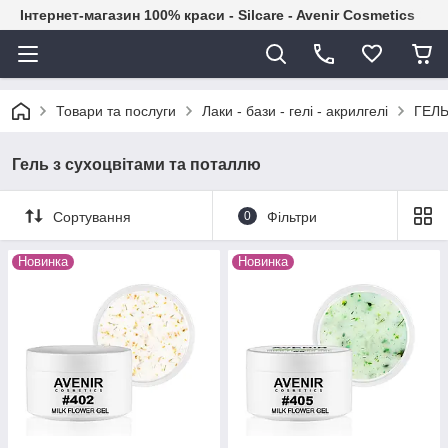
Інтернет-магазин 100% краси - Silcare - Avenir Cosmetics
Товари та послуги
Лаки - бази - гелі - акрилгелі
ГЕЛЬ
Гель з сухоцвітами та поталлю
Сортування
0
Фільтри
Новинка
Новинка