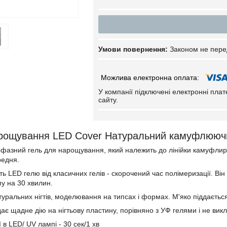
Законом не пере
У компанії підключені електронні пла
сайту.
арощування LED Cover Натуральний камуфлююч
фазний гель для нарощування, який належить до лінійки камуфлирую
редня.
ть LED гелю від класичних гелів - скорочений час полімеризації. Ві
му на 30 хвилин.
туральних нігтів, моделювання на типсах і формах. М'яко піддаєтьс
ає щадне дію на нігтьову пластину, порівняно з УФ гелями і не викл
 в LED/ UV лампі - 30 сек/1 хв