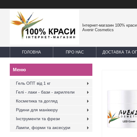
Інтернет-магазин 100% краси -
Avenir Cosmetics
ГОЛОВНА
ПРО НАС
ДОСТАВКА ТА О
Гель ОПТ від 1 кг
Гелі - лаки - бази - акрилгели
Косметика та догляд
Рідини для манікюру
Інструменти та фрези
Лампи, форми та аксесури