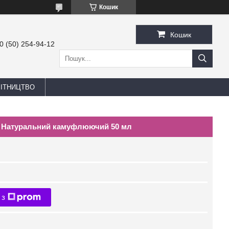
Кошик
Кошик
0 (50) 254-94-12
БІТНИЦТВО
r Натуральний камуфлюючий 50 мл
 з