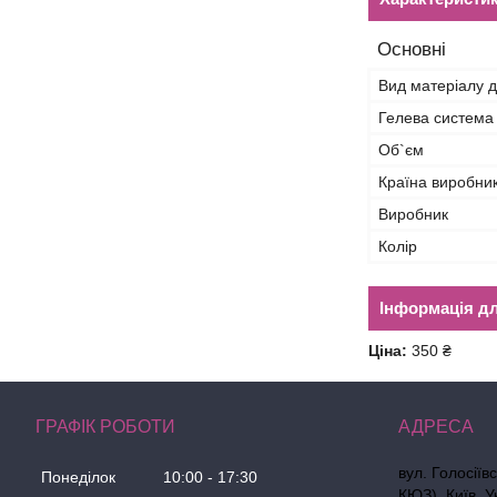
Основні
Вид матеріалу д
Гелева система
Об`єм
Країна виробни
Виробник
Колір
Інформація д
Ціна:
350 ₴
ГРАФІК РОБОТИ
вул. Голосіїв
Понеділок
10:00
17:30
КЮЗ), Київ, У