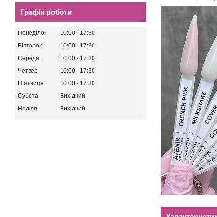
Графік роботи
Понеділок
10:00
17:30
Вівторок
10:00
17:30
Середа
10:00
17:30
Четвер
10:00
17:30
Пʼятниця
10:00
17:30
Субота
Вихідний
Неділя
Вихідний
Характеристи