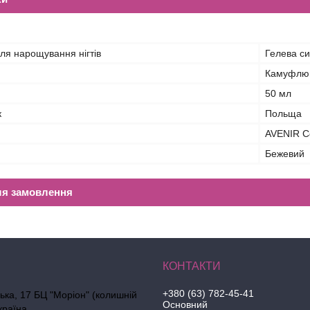
ля нарощування нігтів
Гелева с
Камуфлюю
50 мл
к
Польща
AVENIR C
Бежевий
ля замовлення
+380 (63) 782-45-41
ська, 17 БЦ "Моріон" (колишній
Основний
країна