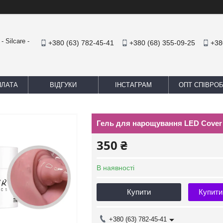
 Silcare -
+380 (63) 782-45-41
+380 (68) 355-09-25
+38
ПЛАТА
ВІДГУКИ
ІНСТАГРАМ
ОПТ СПІВРО
Гель для нарощування LED Cove
350 ₴
В наявності
Купити
Купити
+380 (63) 782-45-41