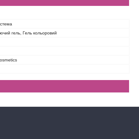
истема
чий гель, Гель кольоровий
osmetics