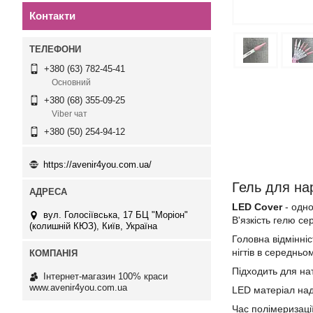
Контакти
+380 (63) 782-45-41
Основний
+380 (68) 355-09-25
Viber чат
+380 (50) 254-94-12
https://avenir4you.com.ua/
Гель для н
LED Cover
-
одно
вул. Голосіївська, 17 БЦ "Моріон"
В'язкість гелю се
(колишній КЮЗ), Київ, Україна
Головна відмінніс
нігтів в середньо
Підходить для на
Інтернет-магазин 100% краси
www.avenir4you.com.ua
LED матеріал над
Час полімеризації