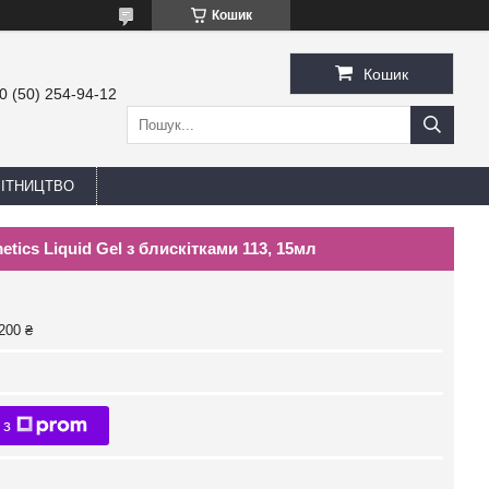
Кошик
Кошик
0 (50) 254-94-12
БІТНИЦТВО
etics Liquid Gel з блискітками 113, 15мл
200 ₴
 з