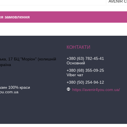
AVENIR C
ля замовлення
+380 (63) 782-45-41
ська, 17 БЦ "Моріон" (колишній
Основний
країна
+380 (68) 355-09-25
Viber чат
+380 (50) 254-94-12
азин 100% краси
https://avenir4you.com.ua/
ou.com.ua