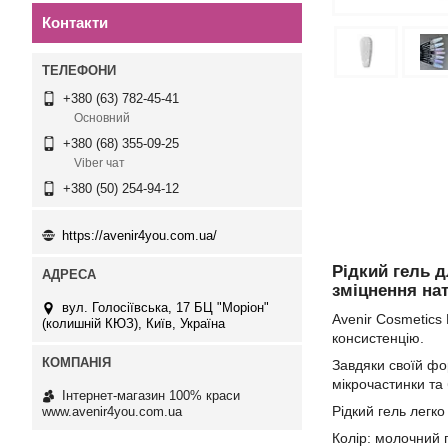
Контакти
+380 (63) 782-45-41
Основний
+380 (68) 355-09-25
Viber чат
+380 (50) 254-94-12
https://avenir4you.com.ua/
Рідкий гель д
зміцнення нат
вул. Голосіївська, 17 БЦ "Моріон"
Avenir Cosmetics 
(колишній КЮЗ), Київ, Україна
консистенцію.
Завдяки своїй фо
мікрочастинки та
Інтернет-магазин 100% краси
Рідкий гель легк
www.avenir4you.com.ua
Колір: молочний г