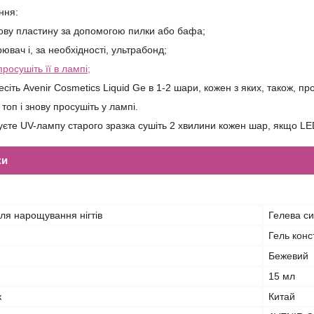
ння:
тьову пластину за допомогою пилки або бафа;
ювач і, за необхідності, ультрабонд;
просушіть її в лампі;
сіть Avenir Cosmetics Liquid Ge в 1-2 шари, кожен з яких, також, пр
 топ і знову просушіть у лампі.
єте UV-лампу старого зразка сушіть 2 хвилини кожен шар, якщо LED
ки
ля нарощування нігтів
Гелева с
Гель кон
Бежевий
15 мл
к
Китай