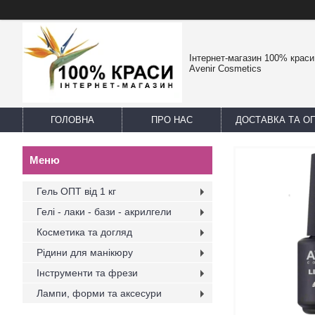
Інтернет-магазин 100% краси -
Avenir Cosmetics
ГОЛОВНА
ПРО НАС
ДОСТАВКА ТА О
Гель ОПТ від 1 кг
Гелі - лаки - бази - акрилгели
Косметика та догляд
Рідини для манікюру
Інструменти та фрези
Лампи, форми та аксесури