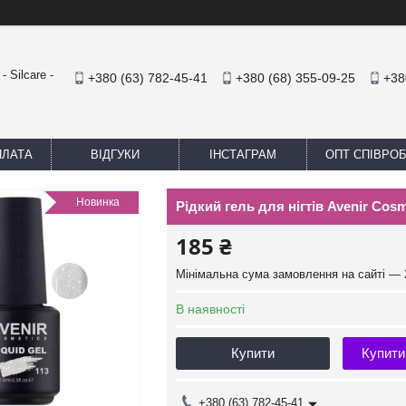
 Silcare -
+380 (63) 782-45-41
+380 (68) 355-09-25
+38
ПЛАТА
ВІДГУКИ
ІНСТАГРАМ
ОПТ СПІВРО
Новинка
Рідкий гель для нігтів Avenir Cosm
185 ₴
Мінімальна сума замовлення на сайті — 
В наявності
Купити
Купити
+380 (63) 782-45-41