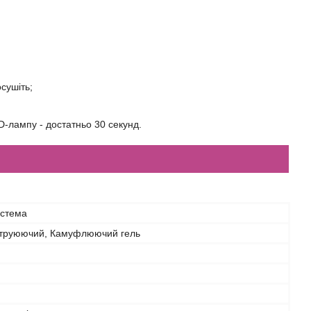
осушіть;
-лампу - достатньо 30 секунд.
истема
струюючий, Камуфлюючий гель