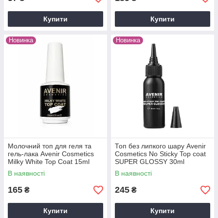
Купити
Купити
Новинка
Новинка
Молочний топ для геля та
Топ без липкого шару Avenir
гель-лака Avenir Cosmetics
Cosmetics No Sticky Top coat
Milky White Top Coat 15ml
SUPER GLOSSY 30ml
В наявності
В наявності
165
245
₴
₴
Купити
Купити