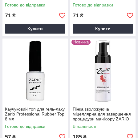
Готово до відправки
Готово до відправки
71
71
₴
₴
Купити
Купити
Новинка
Каучуковий топ для гель-лаку
Пінка зволожуюча
Zario Professional Rubber Top
міцеллярна для завершення
8 мл
процедури манікюру ZARIO
Professional, 150 мл
Готово до відправки
В наявності
57
185
₴
₴