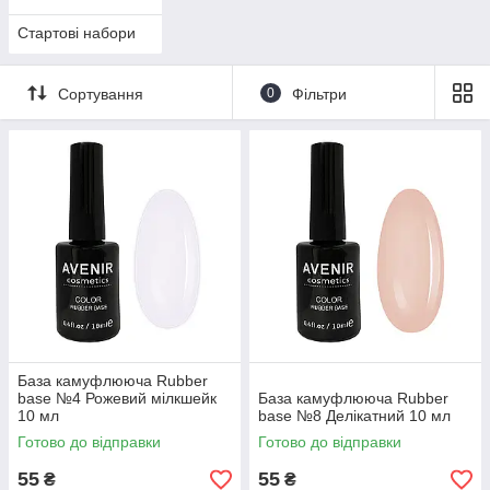
Стартові набори
Сортування
0
Фільтри
База камуфлююча Rubber
base №4 Рожевий мілкшейк
База камуфлююча Rubber
10 мл
base №8 Делікатний 10 мл
Готово до відправки
Готово до відправки
55
55
₴
₴