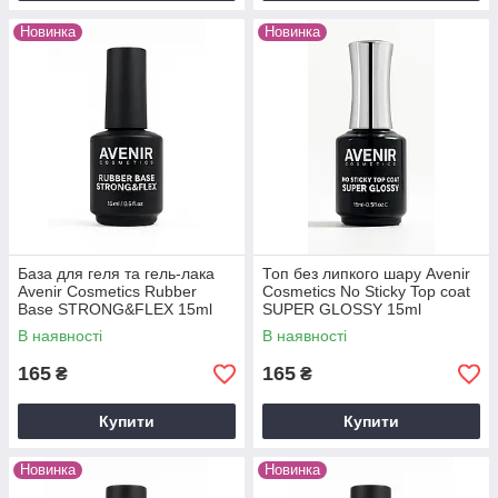
Новинка
Новинка
База для геля та гель-лака
Топ без липкого шару Avenir
Avenir Cosmetics Rubber
Cosmetics No Sticky Top coat
Base STRONG&FLEX 15ml
SUPER GLOSSY 15ml
В наявності
В наявності
165
165
₴
₴
Купити
Купити
Новинка
Новинка