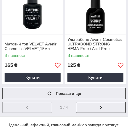
Ультрабонд Avenir Cosmetics
Матовий топ VELVET Avenir
ULTRABOND STRONG
Cosmetics VELVET,15мл
HEMA-Free / Acid-Free
Formula Professional Nail
В наявності
В наявності
Adhesion System, 10 мл
165
125
₴
₴
Купити
Купити
Показати ще
1
/ 4
Ідеальний, ефектний, глянсовий манікюр завжди притягує