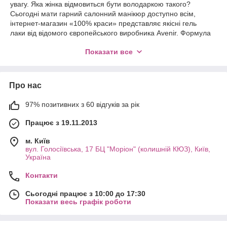
увагу. Яка жінка відмовиться бути володаркою такого?
Сьогодні мати гарний салонний манікюр доступно всім,
інтернет-магазин «100% краси» представляє якісні гель
лаки від відомого європейського виробника Avenir. Формула
гелю дозволяє покриттю триматися до 3 тижнів, не
Показати все
втрачаючи первинного вигляду, блиску, краси. До того ж
користуватися гель лаком нескладно, він легко наноситься і
знімається без особливих проблем.
Перевага гель лаку від Avenir
Про нас
Гель лак – ультрасучасне засіб, яке стало відкриттям для
97% позитивних з 60 відгуків за рік
багатьох
жінок.
Працює з 19.11.2013
Крім того, що
таке покриття
м. Київ
виглядає краще
вул. Голосіївська, 17 БЦ "Моріон" (колишній КЮЗ), Київ,
акрилових
Україна
нарощених
нігтів, від Avenir
Контакти
можна наносити
практично на
Сьогодні працює з 10:00 до 17:30
будь-які нігті,
Показати весь графік роботи
навіть якщо вони
м'які, ламаються,