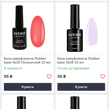
База камуфлююча Rubber
База камуфлююча Rubber
base №18 Полуничний 10 мл
base №28 10 мл
В наявності
Готово до відправки
55
55
₴
₴
Купити
Купити