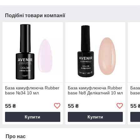
Подібні товари компанії
База камуфлююча Rubber
База камуфлююча Rubber
Баз
base №34 10 мл
base №8 Делікатний 10 мл
bas
55
55
55
₴
₴
Купити
Купити
Про нас