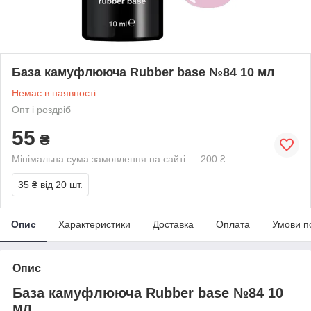
База камуфлююча Rubber base №84 10 мл
Немає в наявності
Опт і роздріб
55
₴
Мінімальна сума замовлення на сайті — 200 ₴
35 ₴
від 20 шт.
Опис
Характеристики
Доставка
Оплата
Умови п
Опис
База камуфлююча Rubber base №84 10
мл