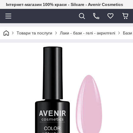
Інтернет-магазин 100% краси - Silcare - Avenir Cosmetics
Товари та послуги
Лаки - бази - гелі - акрилгелі
Бази