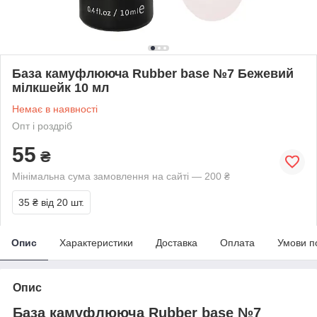
База камуфлююча Rubber base №7 Бежевий
мілкшейк 10 мл
Немає в наявності
Опт і роздріб
55
₴
Мінімальна сума замовлення на сайті — 200 ₴
35 ₴
від 20 шт.
Опис
Характеристики
Доставка
Оплата
Умови п
Опис
База камуфлююча Rubber base №7