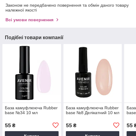
Законом не передбачено повернення та обмін даного товару
належної якості
Всі умови повернення
Подібні товари компанії
База камуфлююча Rubber
База камуфлююча Rubber
Баз
base №34 10 мл
base №8 Делікатний 10 мл
bas
55
55
55
₴
₴
Купити
Купити