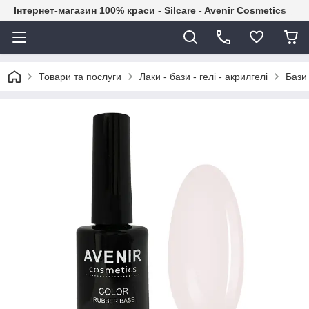
Інтернет-магазин 100% краси - Silcare - Avenir Cosmetics
Товари та послуги
Лаки - бази - гелі - акрилгелі
Бази