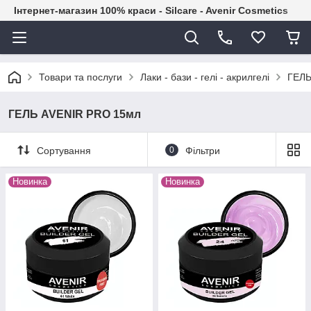
Інтернет-магазин 100% краси - Silcare - Avenir Cosmetics
Товари та послуги
Лаки - бази - гелі - акрилгелі
ГЕЛЬ
ГЕЛЬ AVENIR PRO 15мл
Сортування
0
Фільтри
Новинка
Новинка