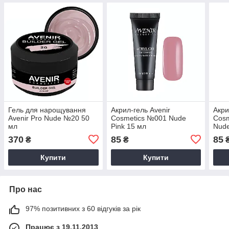
Гель для нарощування
Акрил-гель Avenir
Акри
Avenir Pro Nude №20 50
Cosmetics №001 Nude
Cosm
мл
Pink 15 мл
Nude
370
85
85
₴
₴
Купити
Купити
Про нас
97% позитивних з 60 відгуків за рік
Працює з 19.11.2013