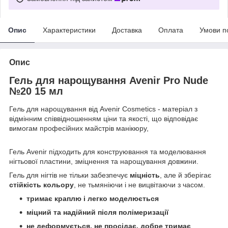
Опис
Характеристики
Доставка
Оплата
Умови п
Опис
Гель для нарощування Avenir Pro Nude
№20 15 мл
Гель для нарощування від Avenir Cosmetics - матеріал з
відмінним співвідношенням ціни та якості, що відповідає
вимогам професійних майстрів манікюру,
Гель Avenir підходить для конструювання та моделювання
нігтьової пластини, зміцнення та нарощування довжини.
Гель для нігтів не тільки забезпечує
міцність
, але й зберігає
стійкість кольору
, не тьмяніючи і не вицвітаючи з часом.
тримає краплю і легко моделюється
міцний та надійний після полімеризації
не деформується, не просідає, добре тримає