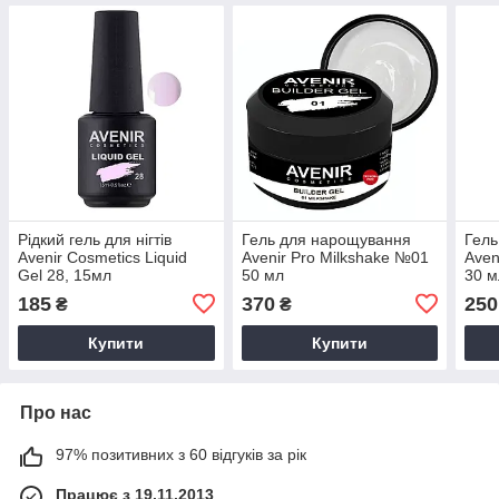
Рідкий гель для нігтів
Гель для нарощування
Гель
Avenir Cosmetics Liquid
Avenir Pro Milkshake №01
Aven
Gel 28, 15мл
50 мл
30 м
185
370
250
₴
₴
Купити
Купити
Про нас
97% позитивних з 60 відгуків за рік
Працює з 19.11.2013