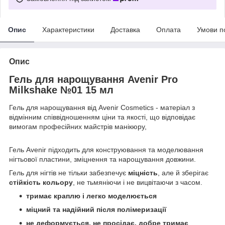
Опис
Характеристики
Доставка
Оплата
Умови п
Опис
Гель для нарощування Avenir Pro
Milkshake №01 15 мл
Гель для нарощування від Avenir Cosmetics - матеріал з
відмінним співвідношенням ціни та якості, що відповідає
вимогам професійних майстрів манікюру,
Гель Avenir підходить для конструювання та моделювання
нігтьової пластини, зміцнення та нарощування довжини.
Гель для нігтів не тільки забезпечує
міцність
, але й зберігає
стійкість кольору
, не тьмяніючи і не вицвітаючи з часом.
тримає краплю і легко моделюється
міцний та надійний після полімеризації
не деформується, не просідає, добре тримає