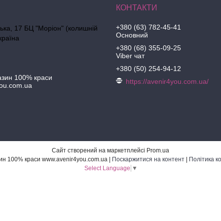
+380 (63) 782-45-41
ська, 17 БЦ "Моріон" (колишній
Основний
країна
+380 (68) 355-09-25
Viber чат
+380 (50) 254-94-12
азин 100% краси
https://avenir4you.com.ua/
ou.com.ua
Сайт створений на маркетплейсі
Prom.ua
Інтернет-магазин 100% краси www.avenir4you.com.ua |
Поскаржитися на контент
|
Політика к
Select Language
▼