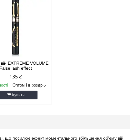
я вій EXTREME VOLUME
False lash effect
135 ₴
ності
Оптом і в роздріб
Купити
ові, що посилює ефект моментального збільшення об'єму вій