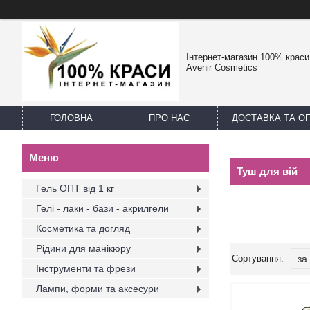
Інтернет-магазин 100% краси -
Avenir Cosmetics
ГОЛОВНА
ПРО НАС
ДОСТАВКА ТА О
Туш для вій
Гель ОПТ від 1 кг
Гелі - лаки - бази - акрилгели
Косметика та догляд
Рідини для манікюру
Інструменти та фрези
Лампи, форми та аксесури