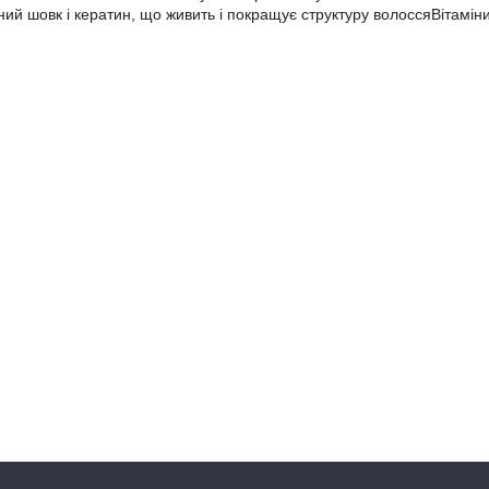
ний шовк і кератин, що живить і покращує структуру волоссяВітаміни