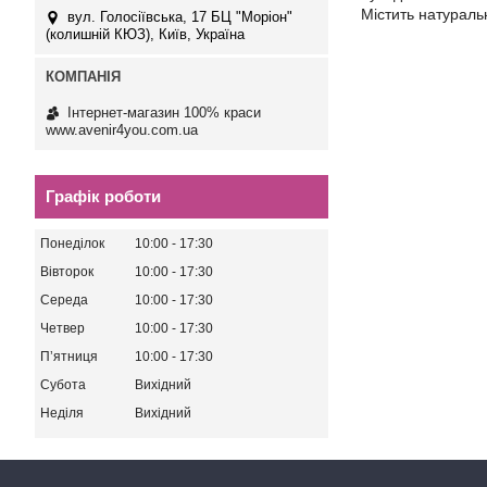
Містить натураль
вул. Голосіївська, 17 БЦ "Моріон"
(колишній КЮЗ), Київ, Україна
Інтернет-магазин 100% краси
www.avenir4you.com.ua
Графік роботи
Понеділок
10:00
17:30
Вівторок
10:00
17:30
Середа
10:00
17:30
Четвер
10:00
17:30
Пʼятниця
10:00
17:30
Субота
Вихідний
Неділя
Вихідний