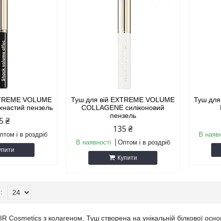
EXTREME VOLUME
Туш для вій EXTREME VOLUME
Туш дл
настий пензель
COLLAGENE силіконовий
пензель
5 ₴
135 ₴
птом і в роздріб
В наяв
В наявності
Оптом і в роздріб
упити
Купити
IR Cosmetics з колагеном. Туш створена на унікальній білкової осн