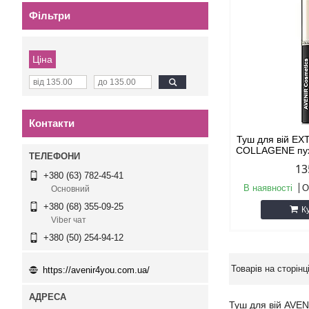
Фільтри
Ціна
Контакти
Туш для вій 
COLLAGENE пух
13
+380 (63) 782-45-41
В наявності
О
Основний
+380 (68) 355-09-25
К
Viber чат
+380 (50) 254-94-12
https://avenir4you.com.ua/
Туш для вій AVEN