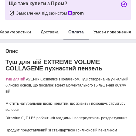
Що таке купити з Пром?
Замовлення під захистом
Характеристики
Доставка
Оплата
Умови повернення
Опис
Туш для вій EXTREME VOLUME
COLLAGENE пухнастий пензель
Туш для вій
AVENIR Cosmetics з колагеном. Туш створена на унікальній
білкової основі, що посилює ефект моментального збільшення об'єму
вій
Містить натуральний шовк і кератин, що живить і покращує структуру
волосся
Вітаміни С, Е і В5 роблять вії гладкими і попереджають роздратування
Продукт представлений зі стандартною і силіконовій пензликом