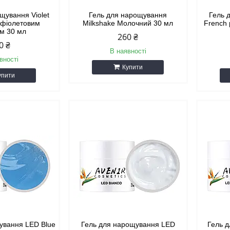
щування Violet
Гель для нарощування
Гель 
 фіолетовим
Milkshake Молочний 30 мл
French 
ом 30 мл
260 ₴
0 ₴
В наявності
вності
Купити
упити
ування LED Blue
Гель для нарощування LED
Гель д