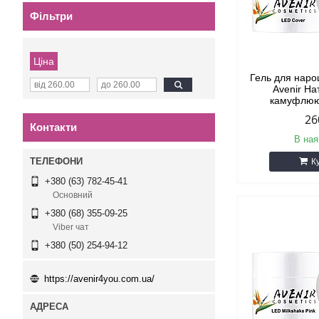
Фільтри
Ціна
Гель для нар
Avenir Н
камуфлюю
26
Контакти
В ная
К
+380 (63) 782-45-41
Основний
+380 (68) 355-09-25
Viber чат
+380 (50) 254-94-12
https://avenir4you.com.ua/