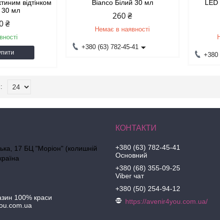
ктиним відтінком
Bianco Білий 30 мл
LED 
r 30 мл
260 ₴
0 ₴
Немає в наявності
вності
+380 (63) 782-45-41
упити
+380 
+380 (63) 782-45-41
ська, 17 БЦ "Моріон" (колишній
Основний
країна
+380 (68) 355-09-25
Viber чат
+380 (50) 254-94-12
азин 100% краси
https://avenir4you.com.ua/
ou.com.ua