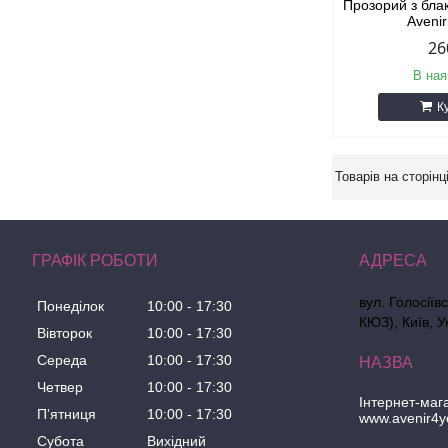
Прозорий з бла
Aveni
26
В ная
К
ГРАФІК РОБОТИ
вул. Голосіїв
Понеділок
10:00
17:30
КЮЗ), Київ, У
Вівторок
10:00
17:30
Середа
10:00
17:30
Четвер
10:00
17:30
Інтернет-маг
Пʼятниця
10:00
17:30
www.avenir4y
Субота
Вихідний