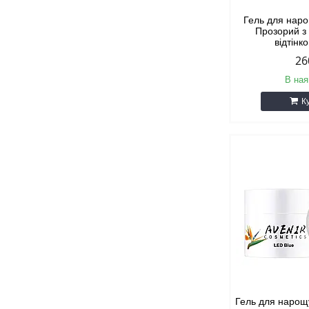
Гель для наро
Прозорий з
відтінк
26
В ная
К
Гель для нарощ