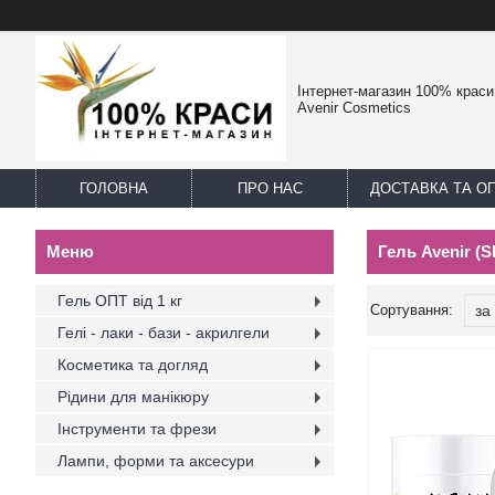
Інтернет-магазин 100% краси -
Avenir Cosmetics
ГОЛОВНА
ПРО НАС
ДОСТАВКА ТА О
Гель Avenir (
Гель ОПТ від 1 кг
Гелі - лаки - бази - акрилгели
Косметика та догляд
Рідини для манікюру
Інструменти та фрези
Лампи, форми та аксесури