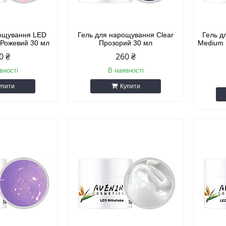
рощування LED
Гель для нарощування Clear
Гель д
k Рожевий 30 мл
Прозорий 30 мл
Medium 
0 ₴
260 ₴
вності
В наявності
упити
Купити