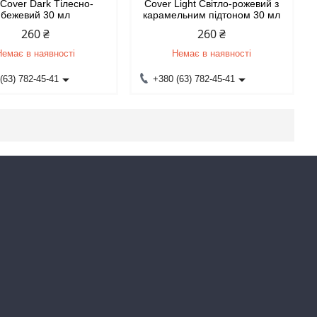
Cover Dark Тілесно-
Cover Light Світло-рожевий з
бежевий 30 мл
карамельним підтоном 30 мл
260 ₴
260 ₴
Немає в наявності
Немає в наявності
(63) 782-45-41
+380 (63) 782-45-41