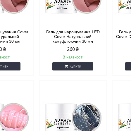
ощування Cover
Гель для нарощування LED
Гель 
атуральний
Cover Натуральний
Cover 
чий 30 мл
камуфлюючий 30 мл
0 ₴
260 ₴
вності
В наявності
упити
Купити