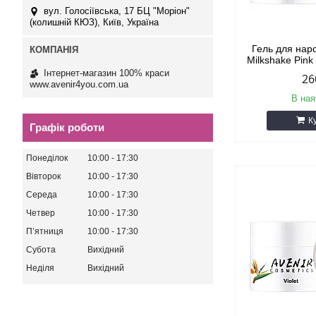
вул. Голосіївська, 17 БЦ "Моріон"
(колишній КЮЗ), Київ, Україна
Гель для на
Milkshake Pin
Інтернет-магазин 100% краси
26
www.avenir4you.com.ua
В ная
К
Графік роботи
Понеділок
10:00
17:30
Вівторок
10:00
17:30
Середа
10:00
17:30
Четвер
10:00
17:30
Пʼятниця
10:00
17:30
Субота
Вихідний
Неділя
Вихідний