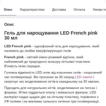
Опис
Характеристики
Доставка
Оплата
Умови п
Опис
Гель для нарощування LED French pink
30 мл
LED French pink
- однофазний гель для нарощування, який
належить до лінійки камуфлирующих гелів.
French pink
- світлий ніжно-рожевий відтінок, який
наближений до природного кольору нігтьової пластини.
В'язкість гелю середня.
Головна відмінність LED гелю від класичних гелів - скорочений
час полімеризації. Він просихає за 30 секунд
LED лампи
і
скорочує час моделювання нігтів в середньому на 30 хвилин.
Підходить для натуральних нігтів, моделювання на типсах і
формах. М'яко піддається опилу і знімається фрезою. LED
матеріал надає щадне дію на нігтьову пластину, порівняно з
УФ гелями і не викликає сильного печіння при полімеризації.