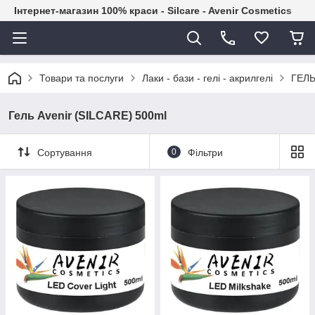
Інтернет-магазин 100% краси - Silcare - Avenir Cosmetics
Товари та послуги
Лаки - бази - гелі - акрилгелі
ГЕЛЬ
Гель Avenir (SILCARE) 500ml
Сортування
0
Фільтри