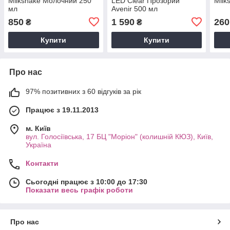
Milkshake Молочний 250
LED Clear Прозорий
Milk
мл
Avenir 500 мл
850
1 590
260
₴
₴
Купити
Купити
Про нас
97% позитивних з 60 відгуків за рік
Працює з 19.11.2013
м. Київ
вул. Голосіївська, 17 БЦ "Моріон" (колишній КЮЗ), Київ,
Україна
Контакти
Сьогодні працює з 10:00 до 17:30
Показати весь графік роботи
Про нас