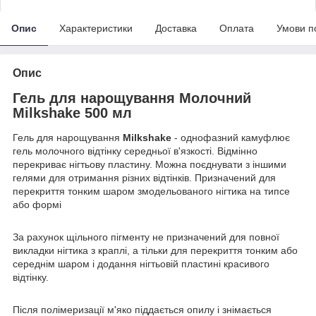
Опис
Характеристики
Доставка
Оплата
Умови п
Опис
Гель для нарощування Молочний
Milkshake 500 мл
Гель для нарощування
Milkshake
- однофазний камуфлює
гель молочного відтінку середньої в'язкості. Відмінно
перекриває нігтьову пластину. Можна поєднувати з іншими
гелями для отримання різних відтінків. Призначений для
перекриття тонким шаром змодельованого нігтика на типсе
або формі
За рахунок щільного пігменту не призначений для повної
викладки нігтика з краплі, а тільки для перекриття тонким або
середнім шаром і додання нігтьовій пластині красивого
відтінку.
Після полімеризації м'яко піддається опилу і знімається