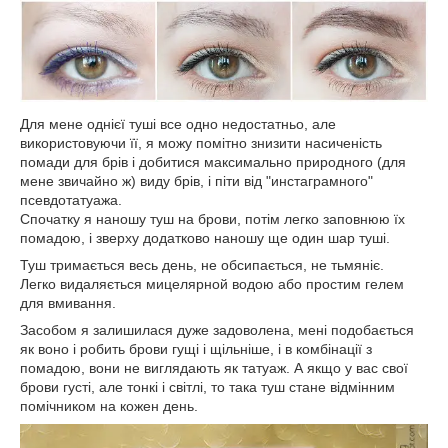
Для мене однієї туші все одно недостатньо, але
використовуючи її, я можу помітно знизити насиченість
помади для брів і добитися максимально природного (для
мене звичайно ж) виду брів, і піти від "инстаграмного"
псевдотатуажа.
Спочатку я наношу туш на брови, потім легко заповнюю їх
помадою, і зверху додатково наношу ще один шар туші.
Туш тримається весь день, не обсипається, не тьмяніє.
Легко видаляється мицелярной водою або простим гелем
для вмивання.
Засобом я залишилася дуже задоволена, мені подобається
як воно і робить брови гущі і щільніше, і в комбінації з
помадою, вони не виглядають як татуаж. А якщо у вас свої
брови густі, але тонкі і світлі, то така туш стане відмінним
помічником на кожен день.