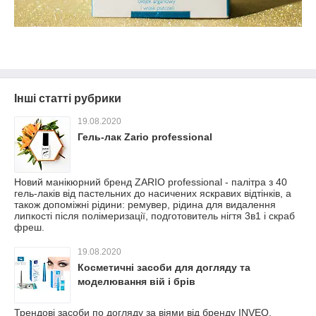
Інші статті рубрики
19.08.2020
Гель-лак Zario professional
Новий манікюрний бренд ZARIO professional - палітра з 40
гель-лаків від пастельних до насичених яскравих відтінків, а
також допоміжні рідини: ремувер, рідина для видалення
липкості після полімеризації, подготовитель нігтя 3в1 і скраб
фреш.
19.08.2020
Косметичні засоби для догляду та
моделювання вій і брів
Трендові засоби по догляду за віями від бренду INVEO,