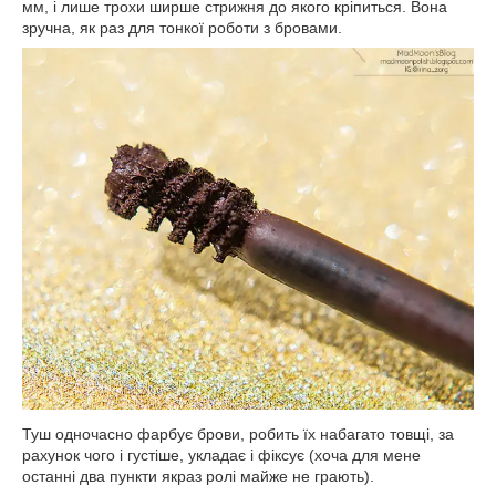
мм, і лише трохи ширше стрижня до якого кріпиться. Вона
зручна, як раз для тонкої роботи з бровами.
Туш одночасно фарбує брови, робить їх набагато товщі, за
рахунок чого і густіше, укладає і фіксує (хоча для мене
останні два пункти якраз ролі майже не грають).