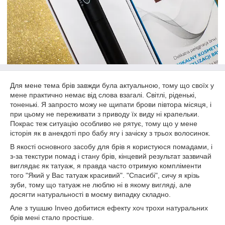
Для мене тема брів завжди була актуальною, тому що своїх у
мене практично немає від слова взагалі. Світлі, ріденькі,
тоненькі. Я запросто можу не щипати брови півтора місяця, і
при цьому не переживати з приводу їх виду ні крапельки.
Покрас теж ситуацію особливо не рятує, тому що у мене
історія як в анекдоті про бабу ягу і зачіску з трьох волосинок.
В якості основного засобу для брів я користуюся помадами, і
з-за текстури помад і стану брів, кінцевий результат зазвичай
виглядає як татуаж, я правда часто отримую компліменти
того "Який у Вас татуаж красивий". "Спасибі", сичу я крізь
зуби, тому що татуаж не люблю ні в якому вигляді, але
досягти натуральності в моєму випадку складно.
Але з тушшю Inveo добитися ефекту хоч трохи натуральних
брів мені стало простіше.