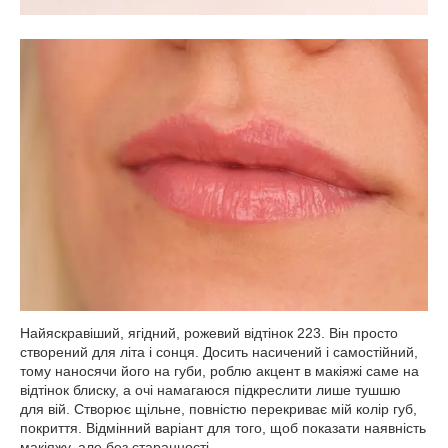
Найяскравіший, ягідний, рожевий відтінок 223. Він просто
створений для літа і сонця. Досить насичений і самостійний,
тому наносячи його на губи, роблю акцент в макіяжі саме на
відтінок блиску, а очі намагаюся підкреслити лише тушшю
для вій. Створює щільне, повністю перекриває мій колір губ,
покриття. Відмінний варіант для того, щоб показати наявність
макіяжу, але без старанності.