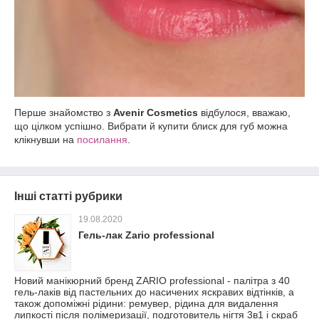
Перше знайомство з
Avenir Cosmetics
відбулося, вважаю,
що цілком успішно. Вибрати й купити блиск для губ можна
клікнувши на
посилання
.
Інші статті рубрики
19.08.2020
Гель-лак Zario professional
Новий манікюрний бренд ZARIO professional - палітра з 40
гель-лаків від пастельних до насичених яскравих відтінків, а
також допоміжні рідини: ремувер, рідина для видалення
липкості після полімеризації, подготовитель нігтя 3в1 і скраб