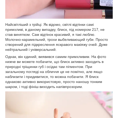
Найсвітліший з трійці. Як відомо, світлі відтінки самі
примхливі, в даному випадку, блиск, під номером 217, не
став винятком. Сам відтінок красивий, я такі люблю.
Молочно-карамельний, трохи выбеливающий губи. Просто
створений для підкреслення яскравого макіяжу очей. Дуже
нейтральний і універсальний.
Однак, він єдиний, виявився самим примхливим. На фото
нижче ви можете побачити, що блиск активно заходить в
природні тріщинки губ і осідає там пігментом. При
загальному погляді на обличчя це не помітно, але якщо
наблизити і придивитися, то можна побачити. Я блиск
однаково активно використовую, просто наношу тонким
шаром, і тоді фініш виходить напівпрозорим.