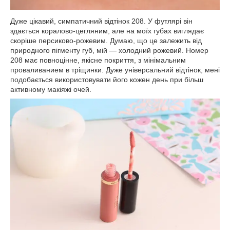
Дуже цікавий, симпатичний відтінок 208. У футлярі він
здається коралово-цегляним, але на моїх губах виглядає
скоріше персиково-рожевим. Думаю, що це залежить від
природного пігменту губ, мій — холодний рожевий. Номер
208 має повноцінне, якісне покриття, з мінімальним
проваливанием в тріщинки. Дуже універсальний відтінок, мені
подобається використовувати його кожен день при більш
активному макіяжі очей.