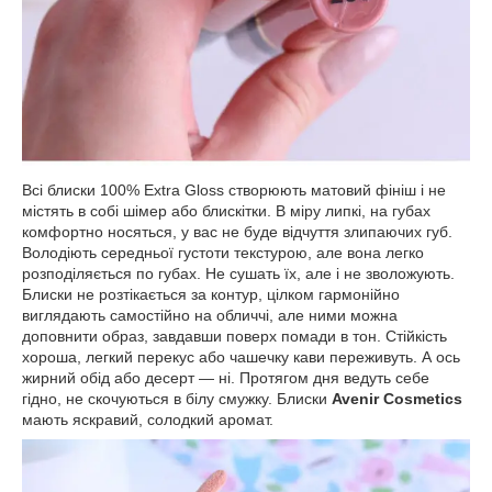
Всі блиски 100% Extra Gloss створюють матовий фініш і не
містять в собі шімер або блискітки. В міру липкі, на губах
комфортно носяться, у вас не буде відчуття злипаючих губ.
Володіють середньої густоти текстурою, але вона легко
розподіляється по губах. Не сушать їх, але і не зволожують.
Блиски не розтікається за контур, цілком гармонійно
виглядають самостійно на обличчі, але ними можна
доповнити образ, завдавши поверх помади в тон. Стійкість
хороша, легкий перекус або чашечку кави переживуть. А ось
жирний обід або десерт — ні. Протягом дня ведуть себе
гідно, не скочуються в білу смужку. Блиски
Avenir Cosmetics
мають яскравий, солодкий аромат.