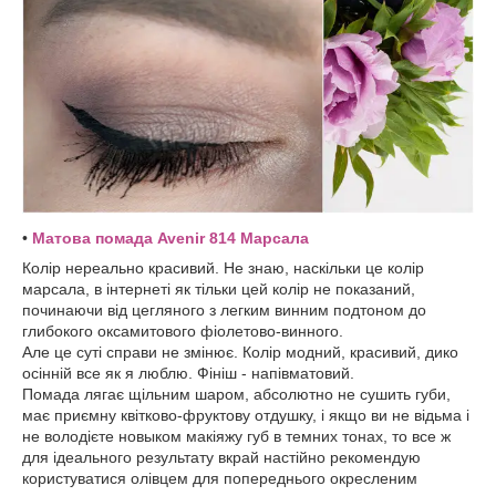
•
Матова помада Avenir 814 Марсала
Колір нереально красивий. Не знаю, наскільки це колір
марсала, в інтернеті як тільки цей колір не показаний,
починаючи від цегляного з легким винним подтоном до
глибокого оксамитового фіолетово-винного.
Але це суті справи не змінює. Колір модний, красивий, дико
осінній все як я люблю. Фініш - напівматовий.
Помада лягає щільним шаром, абсолютно не сушить губи,
має приємну квітково-фруктову отдушку, і якщо ви не відьма і
не володієте новыком макіяжу губ в темних тонах, то все ж
для ідеального результату вкрай настійно рекомендую
користуватися олівцем для попереднього окресленим