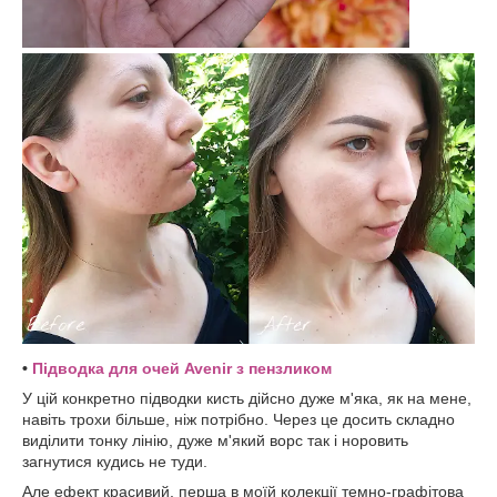
•
Підводка для очей Avenir з пензликом
У цій конкретно підводки кисть дійсно дуже м'яка, як на мене,
навіть трохи більше, ніж потрібно. Через це досить складно
виділити тонку лінію, дуже м'який ворс так і норовить
загнутися кудись не туди.
Але ефект красивий, перша в моїй колекції темно-графітова