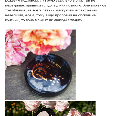
рожевим подтоном. Як і було завялено в описі він не
перекриває прищики і сліди від них повністю. Але вирівнює
тон обличчя, та все ж певний маскуючий ефект, нехай
невеликий, але є, тому якщо проблеми на обличчі не
критичні, то вона може їх як мінімум згладити.