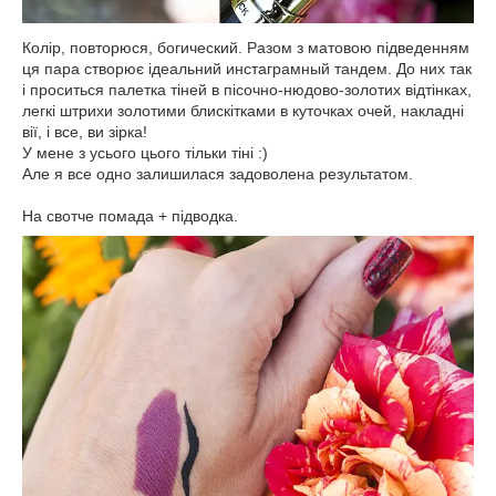
Колір, повторюся, богический. Разом з матовою підведенням
ця пара створює ідеальний инстаграмный тандем. До них так
і проситься палетка тіней в пісочно-нюдово-золотих відтінках,
легкі штрихи золотими блискітками в куточках очей, накладні
вії, і все, ви зірка!
У мене з усього цього тільки тіні :)
Але я все одно залишилася задоволена результатом.
На свотче помада + підводка.