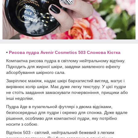
•
Рисова пудра Avenir Cosmetics 503 Слонова Кістка
Компактна рисова пудра в світлому нейтральному відтінку.
Підходить для жирної шкіри, завдяки заявленого ефекту
абсорбування шкірного сала.
Закріплює макіяж, надає шкірі бархатистий вигляд, матує і
вирівнює колір шкіри. Має дуже легку текстуру. У цієї пудри
не стоїть завдання замаскувати почервоніння, прищики або
інші недоліки.
Пудра йде в пузательной футлярі з двома відсіками,
безпосередньо для пудри і окремо для спонжа. Дуже вдале
рішення, особливо для компактної пудри, яку потрібно
носити з собою.
Відтінок 503 - світлий, нейтральний бежевий з легким