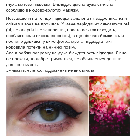
глуха матова підводка. Виглядає дійсно дуже стильно,
особливо в нюдово-золотих макіяжу.
Незважаючи на те, що підводка заявлена як водостійка, іспит
слізками вона не пройшла. У мене періодично сльозяться очі
(ні, не алергія і не запалення, просто ось так виходить,
особливо коли висока вологість), а ще під час зйомки, коли
постійно дивишся у вічко фотоапарата, підводка так і
норовила потекти на нижню повіку.
Але я роблю поправку на дуже бюждетность підводки. Якщо
не плакати, то добре тримається, не обсипається до кінця
дня і не тьмяніє.
Змивається легко, подразнень не викликала.