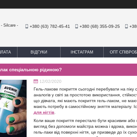
 Silcare -
+380 (63) 782-45-41
+380 (68) 355-09-25
+38
ПЛАТА
ВІДГУКИ
ІНСТАГРАМ
ОПТ СПІВРО
-лак спеціальною рідиною?
12/02/2020
Гель-лакове покриття сьогодні перебувати на піку св
аналогів у світі за простотою використання, стійк
що дівчата, які мають покриття гель-лаком, не маю
мають потребу в самостійному зняття матеріалу. 
для нігтів
.
Коли ваше покриття перестало бути красивим або п
вигляд без допомоги майстра можна і вдома, вико
гель-лаки від поверхні нігтя, це призведе до їх сух