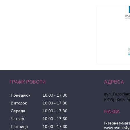
ГРАФІК РОБОТИ
вул. Голосіїв
Понеділок
10:00
17:30
КЮЗ), Київ, У
Вівторок
10:00
17:30
Середа
10:00
17:30
Четвер
10:00
17:30
Інтернет-маг
Пʼятниця
10:00
17:30
www.avenir4y