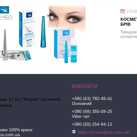
19/0
КОСМЕТ
БРІВ
Трендові
косметик
+380 (63) 782-45-41
ська, 17 БЦ "Моріон" (колишній
Основний
країна
+380 (68) 355-09-25
Viber чат
+380 (50) 254-94-12
азин 100% краси
https://avenir4you.com.ua/
ou.com.ua