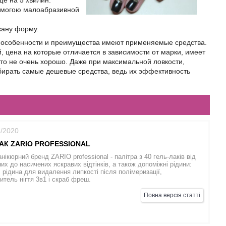
ще на 5 хвилин.
опомогою малоабразивной
жану форму.
е особенности и преимущества имеют применяемые средства.
, цена на которые отличается в зависимости от марки, имеет
что не очень хорошо. Даже при максимальной ловкости,
ыбирать самые дешевые средства, ведь их эффективность
8/2020
АК ZARIO PROFESSIONAL
нікюрний бренд ZARIO professional - палітра з 40 гель-лаків від
их до насичених яскравих відтінків, а також допоміжні рідини:
 рідина для видалення липкості після полімеризації,
итель нігтя 3в1 і скраб фреш.
Повна версія статті