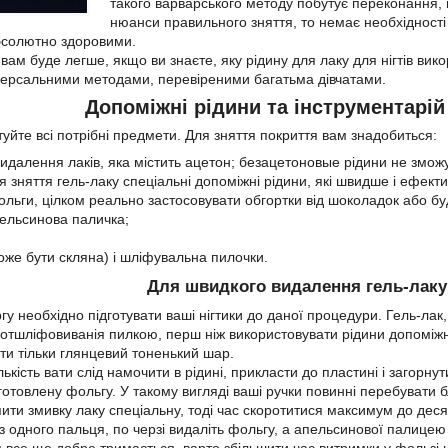
такого варварського методу побутує переконання, щ
нюанси правильного зняття, то немає необхідності
абсолютно здоровими.
 вам буде легше, якщо ви знаєте, яку рідину для лаку для нігтів в
версальними методами, перевіреними багатьма дівчатами.
Допоміжні рідини та інструментарій
туйте всі потрібні предмети. Для зняття покриття вам знадобиться:
видалення лаків, яка містить ацетон; безацетоновые рідини не зможу
я зняття гель-лаку спеціальні допоміжні рідини, які швидше і ефект
льги, цілком реально застосовувати обгортки від шоколадок або буд
ельсинова паличка;
оже бути скляна) і шліфувальна пилочки.
Для швидкого видалення гель-лак
у необхідно підготувати ваші нігтики до даної процедури. Гель-лак, 
 отшліфовиванія пилкою,
перш ніж використовувати рідини допоміжні
ти тільки глянцевий тоненький шар.
ькість вати слід намочити в рідині, прикласти до пластині і загорнут
готовлену фольгу. У такому вигляді ваші ручки повинні перебувати 
ити змивку лаку спеціальну, тоді час скоротитися максимум до деся
 одного пальця, по черзі видаліть фольгу, а апельсинової палицею