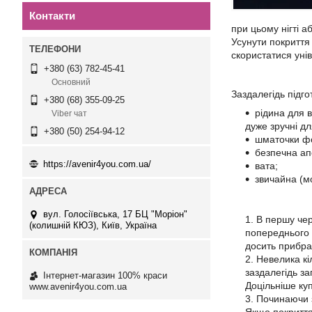
Контакти
при цьому нігті 
Усунути покриття
скористатися уні
+380 (63) 782-45-41
Основний
Заздалегідь підго
+380 (68) 355-09-25
рідина для 
Viber чат
дуже зручні дл
+380 (50) 254-94-12
шматочки фо
безпечна ап
https://avenir4you.com.ua/
вата;
звичайна (м
вул. Голосіївська, 17 БЦ "Моріон"
В першу черг
(колишній КЮЗ), Київ, Україна
попереднього
досить прибра
Невелика кіл
заздалегідь за
Інтернет-магазин 100% краси
Доцільніше куп
www.avenir4you.com.ua
Починаючи з