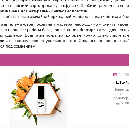
 все ще добре тримається, варто збільшити час витримки у фользі 
о зняття, нігтики варто трохи відшліфувати. Зробити це можна з д
призначена для натуральних нігтьових пластин.
зробити тільки звичайний природний манікюр і надати нігтикам ба
ть гель-лаковое покрытие у мастера, необходимо уточнить, каки
я в процессе работы база, топы и даже обезжириватель для ногтей
и удаления. Есть такие покрытия, которые можно только спилить, 
ливать частицу слоя натурального ногтя. Следственно, не стоит в
тся под сомнением.
19/0
ГЕЛЬ-Л
Новий ма
пастельн
ремувер,
подготов