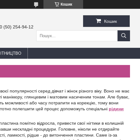
Кошик
Кошик
0 (50) 254-94-12
БІТНИЦТВО
оєї популярності серед дівчат і жінок різного віку. Воно не має
ості манікюру, глянцевим і матовим насиченим тонам. Але буває,
ть можливості або часу потрапити на корекцію, тому вони
Істотно полегшити цей процес допоможуть спеціальні
рідини
ластина помітно відросла, привести свої нігтики в колишній
навши нескладні процедури. Головне, ніколи не отдирайте
ості, ламкості, рідше - до витончення пластини. Саме із-за