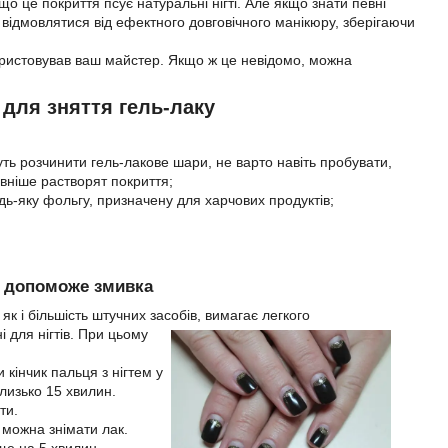
о це покриття псує натуральні нігті. Але якщо знати певні
 відмовлятися від ефектного довговічного манікюру, зберігаючи
икористовував ваш майстер. Якщо ж це невідомо, можна
 для зняття гель-лаку
ть розчинити гель-лакове шари, не варто навіть пробувати,
ивніше растворят покриття;
ь-яку фольгу, призначену для харчових продуктів;
у допоможе змивка
як і більшість штучних засобів, вимагає легкого
 для нігтів. При цьому
и кінчик пальця з нігтем у
близько 15 хвилин.
ти.
 можна знімати лак.