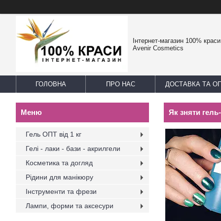
Інтернет-магазин 100% краси -
Avenir Cosmetics
ГОЛОВНА
ПРО НАС
ДОСТАВКА ТА О
Як зняти гель
Гель ОПТ від 1 кг
Гелі - лаки - бази - акрилгели
Косметика та догляд
Рідини для манікюру
Інструменти та фрези
Лампи, форми та аксесури