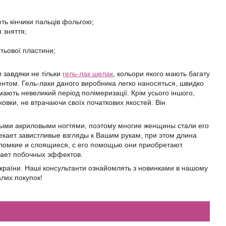
ють кінчики пальців фольгою;
 зняття;
гтьової пластини;
 завдяки не тільки
гель-лак шелак
, кольори якого мають багату
ентом. Гель-лаки даного виробника легко наносяться, швидко
мають невеликий період полімеризації. Крім усього іншого,
ковки, не втрачаючи своїх початкових якостей. Він
ыми акриловыми ногтями, поэтому многие женщины стали его
ает завистливые взгляды к Вашим рукам, при этом длина
, ломкие и слоящиеся, с его помощью они приобретают
вает побочных эффектов.
 України. Наші консультанти ознайомлять з новинками в нашому
алих покупок!