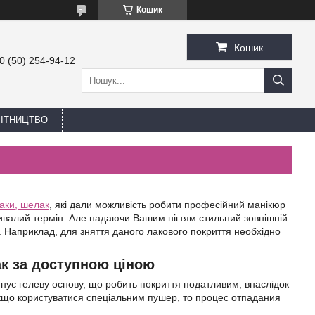
Кошик
Кошик
0 (50) 254-94-12
БІТНИЦТВО
лаки, шелак
, які дали можливість робити професійний манікюр
тривалий термін. Але надаючи Вашим нігтям стильний зовнішній
и. Наприклад, для зняття даного лакового покриття необхідно
ак за доступною ціною
нує гелеву основу, що робить покриття податливим, внаслідок
 Якщо користуватися спеціальним пушер, то процес отпадания