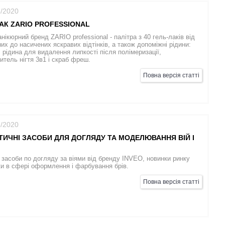
8/2020
АК ZARIO PROFESSIONAL
нікюрний бренд ZARIO professional - палітра з 40 гель-лаків від
их до насичених яскравих відтінків, а також допоміжні рідини:
 рідина для видалення липкості після полімеризації,
итель нігтя 3в1 і скраб фреш.
Повна версія статті
8/2020
ИЧНІ ЗАСОБИ ДЛЯ ДОГЛЯДУ ТА МОДЕЛЮВАННЯ ВІЙ І
 засоби по догляду за віями від бренду INVEO, новинки ринку
и в сфері оформлення і фарбування брів.
Повна версія статті