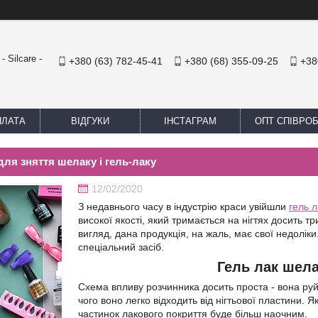
 Silcare -
+380 (63) 782-45-41
+380 (68) 355-09-25
+38
ПЛАТА
ВІДГУКИ
ІНСТАГРАМ
ОПТ СПІВРО
 для зняття шелаку і гель-лаку
12/02/2020
З недавнього часу в індустрію краси увійшли
гель 
високої якості, який тримається на нігтях досить 
вигляд, дана продукція, на жаль, має свої недолік
спеціальний засіб.
Гель лак шел
Схема впливу розчинника досить проста - вона руй
чого воно легко відходить від нігтьової пластини.
частинок лакового покриття буде більш наочним.