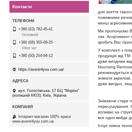
Контакти
для зняття такого
поживними речови
менш агресивним
+380 (63) 782-45-41
Ми пропонуємо Вам
Основний
лак. Асортимент н
зробить Вас прих
+380 (68) 355-09-25
Viber чат
У комплекті з по
продукція від ТМ
+380 (50) 254-94-12
дуже вигідним вар
Nourising Remover
https://avenir4you.com.ua/
рекомендується в
знімати акрилові,
дуже вигідно, як
вул. Голосіївська, 17 БЦ "Моріон"
(колишній КЮЗ), Київ, Україна
Знімаючи старе п
пересушування. Н
впливає на струк
Інтернет-магазин 100% краси
все одно вийде д
www.avenir4you.com.ua
Існує певна техно