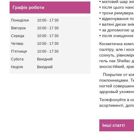
• матовий шар зн
Графік роботи
• після цього нан
• трохи ремувера
• відмочування по
Понеділок
10:00
17:30
• ватяні диски зн
Вівторок
10:00
17:30
• за допомогою ць
• після очищення 
Середа
10:00
17:30
Косметична компа
Четвер
10:00
17:30
палітру, але і к
Пʼятниця
10:00
17:30
сохнуть, рівномі
Субота
Вихідний
гель лак Shellac 
зносостійкий, кр
Неділя
Вихідний
Покрытие от ком
поклонницами. Т
ногтей совершенн
здоровый ухоженн
Телефонуйте в на
асортименті, доп
Інші статті