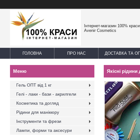
Інтернет-магазин 100% краси -
Avenir Cosmetics
ГОЛОВНА
ПРО НАС
ДОСТАВКА ТА О
Якісні рідини
Гель ОПТ від 1 кг
Гелі - лаки - бази - акрилгели
Косметика та догляд
Рідини для манікюру
Інструменти та фрези
Лампи, форми та аксесури