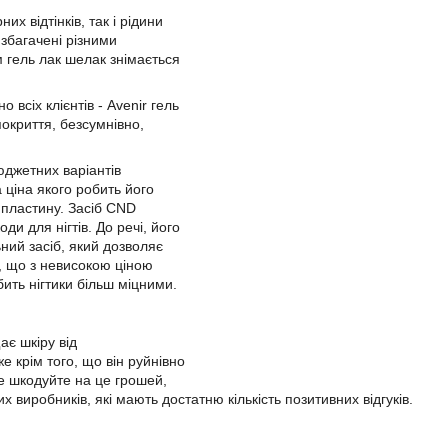
х відтінків, так і рідини
 збагачені різними
 гель лак шелак знімається
всіх клієнтів - Avenir гель
покриття, безсумнівно,
юджетних варіантів
 ціна якого робить його
а пластину. Засіб CND
ди для нігтів. До речі, його
ний засіб, який дозволяє
ах, що з невисокою ціною
ить нігтики більш міцними.
ає шкіру від
 крім того, що він руйнівно
не шкодуйте на це грошей,
их виробників, які мають достатню кількість позитивних відгуків.