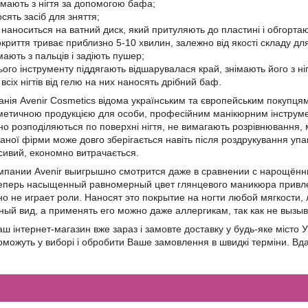
імають з нігтя за допомогою бафа;
осять засіб для зняття;
 наноситься на ватний диск, який притуляють до пластині і обгорта
криття триває приблизно 5-10 хвилин, залежно від якості складу для
імають з пальців і задіють пушер;
ого інструменту піддягають відшарувалася край, знімають його з ні
всіх нігтів від гелю на них наносять дрібний баф.
нія Avenir Cosmetics відома українським та європейським покупцям
осметичною продукцією для особи, професійним манікюрним інструм
рно розподіляються по поверхні нігтя, не вимагають розрівнювання, 
даної фірми може довго зберігається навіть після роздрукування упа
асивий, економно витрачається.
пании Avenir выигрышно смотрится даже в сравнении с нарощённ
еперь насыщенный равномерный цвет глянцевого маникюра привлек
о не играет роли. Наносят это покрытие на ногти любой мягкости
ый вид, а применять его можно даже аллергикам, так как не вызы
ш інтернет-магазин вже зараз і замовте доставку у будь-яке місто
оможуть у виборі і обробити Ваше замовлення в швидкі терміни. Вд