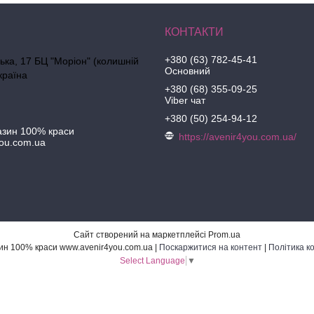
+380 (63) 782-45-41
ська, 17 БЦ "Моріон" (колишній
Основний
країна
+380 (68) 355-09-25
Viber чат
+380 (50) 254-94-12
азин 100% краси
https://avenir4you.com.ua/
ou.com.ua
Сайт створений на маркетплейсі
Prom.ua
Інтернет-магазин 100% краси www.avenir4you.com.ua |
Поскаржитися на контент
|
Політика к
Select Language
▼