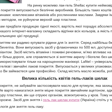
На ринку можливо лак-гель Shellac купити неймовірни
 покриття випускаються безліччю виробників. Більшість таких коштів
нами: комплексами вітамінів або рослинними маслами. Завдяки їм
 методом, не руйнуючи верхній шар пластини.
 придбати продукцію гідної якості, вартість якої порадує абсолютно 
ашого інтернет-магазину складають відтінки всіх кольорів, а якість 
ильницею цієї продукції.
криттям ми радимо купувати рідини для їх зняття. Серед найбільш б
 Severina. Вони випускають засіб у флакончиках по 500 мл, доступна
іантом. Засіб містить вітаміни і поживні речовини, м'яко впливає н
 більш дороге, але справляється зі зняттям акрилу і біогелю без шко
икористовувати тільки на нарощенном манікюрі. Lafitel – універсаль
 гелієві і звичайні лакові покриття. Випускається у великих упаковк
що Ви займаєтеся цим професійно. Склад містить масло жожоба, роб
Велика кількість квітів гель-лаків шелак
окриття, не забувайте застосовувати масло для кутикули, яка захищ
е варто намагатися зняти міцне покриття звичайним ацетоном, адже
туру пластини, він ще отруює організм, всмоктуючись у кров. Тому 
орожче. Засіб для зняття і
гель лак шелак купити
(Україна) стоїть у т
логія для зняття гель-лаку: