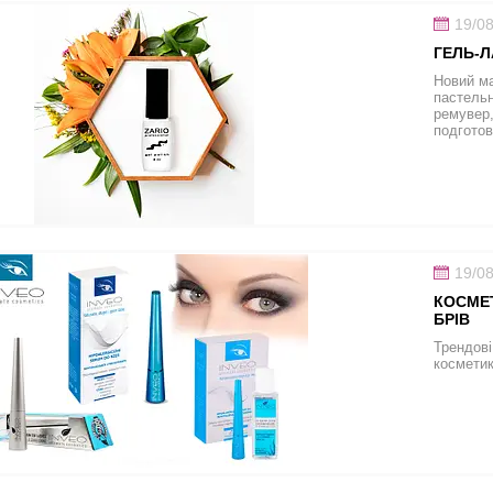
19/0
ГЕЛЬ-Л
Новий ма
пастельн
ремувер,
подготов
19/0
КОСМЕТ
БРІВ
Трендові
косметик