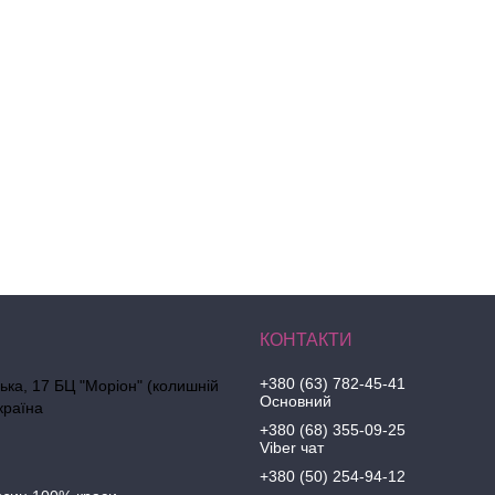
+380 (63) 782-45-41
ська, 17 БЦ "Моріон" (колишній
Основний
країна
+380 (68) 355-09-25
Viber чат
+380 (50) 254-94-12