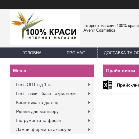
Інтернет-магазин 100% краси -
Avenir Cosmetics
ГОЛОВНА
ПРО НАС
ДОСТАВКА ТА О
Прайс-листи
Гель ОПТ від 1 кг
Прайс-ли
Гелі - лаки - бази - акрилгели
Косметика та догляд
Рідини для манікюру
Інструменти та фрези
Лампи, форми та аксесури