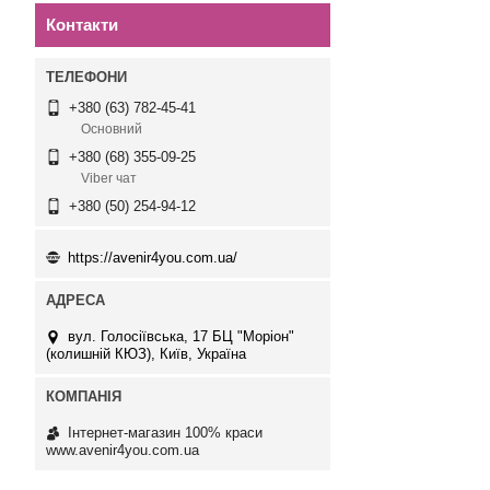
Контакти
+380 (63) 782-45-41
Основний
+380 (68) 355-09-25
Viber чат
+380 (50) 254-94-12
https://avenir4you.com.ua/
вул. Голосіївська, 17 БЦ "Моріон"
(колишній КЮЗ), Київ, Україна
Інтернет-магазин 100% краси
www.avenir4you.com.ua