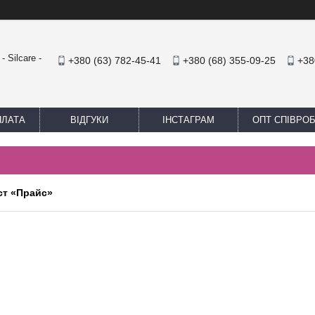
 Silcare -
+380 (63) 782-45-41
+380 (68) 355-09-25
+38
ПЛАТА
ВІДГУКИ
ІНСТАГРАМ
ОПТ СПІВРО
ст «Прайс»