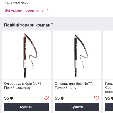
належної якості
Всі умови повернення
Подібні товари компанії
Олівець для брів No78
Олівець для брів No77.
Гель
Гіркий шоколад
Темний попіл
Cosm
попе
55
55
95
₴
₴
Купити
Купити