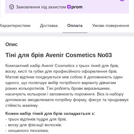
Замовлення під захистом
Характеристики
Доставка
Оплата
Умови повернення
Опис
Тіні для брів Avenir Cosmetics No03
Компактний набір Avenir Cosmetics з трьох тіней для брів,
воску, кисті та губки для професійного оформлення брів.
Матові відтінки поєднуються між собою й доповнюють один
одного, що полегшує вибір потрібного варіанту дівчатам
різних кольоротипів. Тіні роблять брови виразнішими,
насичують кольором і заповнюють порожнечі. Віск із набору
допомагає змоделювати потрібну форму, фіксує та продовжує
стійкість макіяжу.
Кожен набір тіней для брів складається з:
- трьох відтінків пудри для брів;
- воску для фіксації волосків;
- скошеного пензлика;