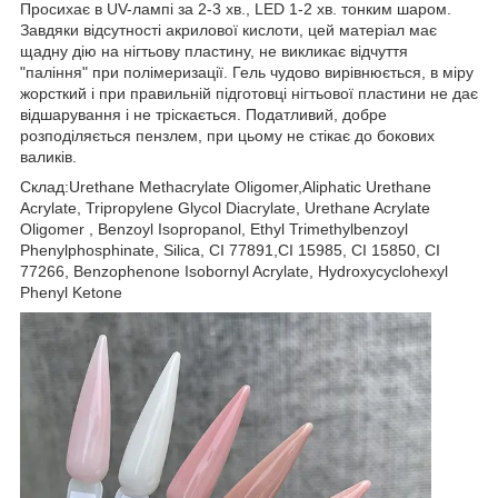
Просихає в UV-лампі за 2-3 хв., LED 1-2 хв. тонким шаром.
Завдяки відсутності акрилової кислоти, цей матеріал має
щадну дію на нігтьову пластину, не викликає відчуття
"паління" при полімеризації. Гель чудово вирівнюється, в міру
жорсткий і при правильній підготовці нігтьової пластини не дає
відшарування і не тріскається. Податливий, добре
розподіляється пензлем, при цьому не стікає до бокових
валиків.
Склад:Urethane Methacrylate Oligomer,Aliphatic Urethane
Acrylate, Tripropylene Glycol Diacrylate, Urethane Acrylate
Oligomer , Benzoyl Isopropanol, Ethyl Trimethylbenzoyl
Phenylphosphinate, Silica, CI 77891,CI 15985, CI 15850, CI
77266, Benzophenone Isobornyl Acrylate, Hydroxycyclohexyl
Phenyl Ketone