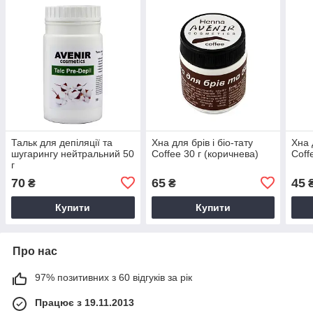
Тальк для депіляції та
Хна для брів і біо-тату
Хна 
шугарингу нейтральний 50
Coffee 30 г (коричнева)
Coff
г
70
65
45
₴
₴
Купити
Купити
Про нас
97% позитивних з 60 відгуків за рік
Працює з 19.11.2013