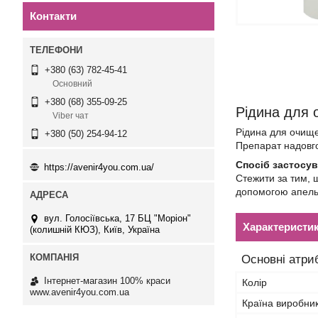
Контакти
+380 (63) 782-45-41
Основний
+380 (68) 355-09-25
Рідина для 
Viber чат
Рідина для очище
+380 (50) 254-94-12
Препарат надовго 
Спосіб застосув
https://avenir4you.com.ua/
Стежити за тим, 
допомогою апельс
вул. Голосіївська, 17 БЦ "Моріон"
Характеристи
(колишній КЮЗ), Київ, Україна
Основні атри
Інтернет-магазин 100% краси
Колір
www.avenir4you.com.ua
Країна виробни