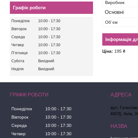
Виробник
Графік роботи
Основні
Понеділок
10:00
17:30
Об`єм
Вівторок
10:00
17:30
Середа
10:00
17:30
Інформація д
Четвер
10:00
17:30
Ціна:
195 ₴
Пʼятниця
10:00
17:30
Субота
Вихідний
Неділя
Вихідний
ГРАФІК РОБОТИ
вул. Голосіїв
Понеділок
10:00
17:30
КЮЗ), Київ, У
Вівторок
10:00
17:30
Середа
10:00
17:30
Четвер
10:00
17:30