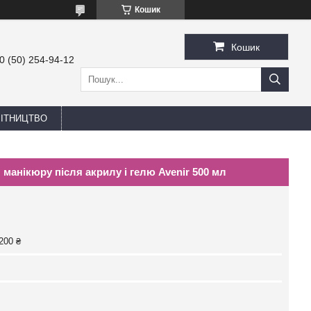
Кошик
Кошик
0 (50) 254-94-12
БІТНИЦТВО
манікюру після акрилу і гелю Avenir 500 мл
200 ₴