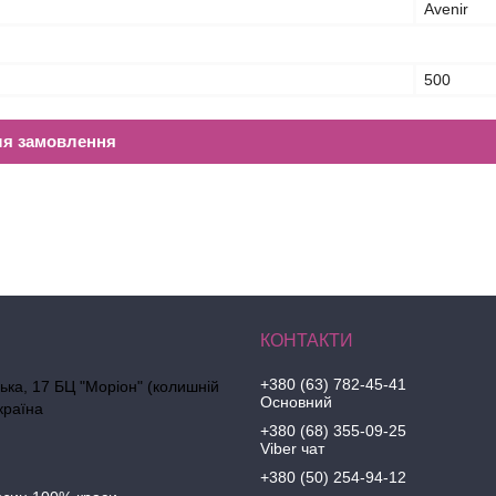
Avenir
500
ля замовлення
+380 (63) 782-45-41
ська, 17 БЦ "Моріон" (колишній
Основний
країна
+380 (68) 355-09-25
Viber чат
+380 (50) 254-94-12