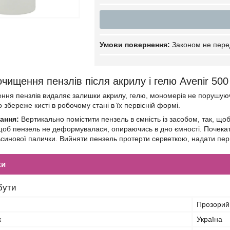
Законом не пере
очищення пензлів після акрилу і гелю Avenir 500
ння пензлів видаляє залишки акрилу, гелю, мономерів не порушуючи
збереже кисті в робочому стані в їх первісній формі.
ання:
Вертикально помістити пензель в ємність із засобом, так, що
щоб пензель не деформувалася, опираючись в дно ємності. Почекат
инової палички. Вийняти пензель протерти серветкою, надати пер
ки
бути
Прозорий
к
Україна