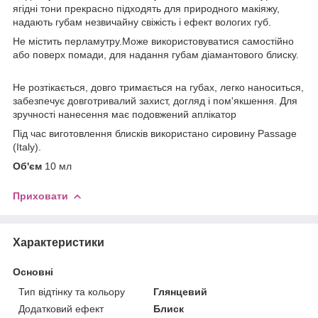
ягідні тони прекрасно підходять для природного макіяжу,
надають губам незвичайну свіжість і ефект вологих губ.
Не містить перламутру.Може використовуватися самостійно
або поверх помади, для надання губам діамантового блиску.
Не розтікається, довго тримається на губах, легко наноситься,
забезпечує довготривалий захист, догляд і пом'якшення. Для
зручності нанесення має подовжений аплікатор
Під час виготовлення блисків використано сировину Passage
(Italy).
Об'єм
10 мл
Приховати
Характеристики
Основні
Тип відтінку та кольору
Глянцевий
Додатковий ефект
Блиск