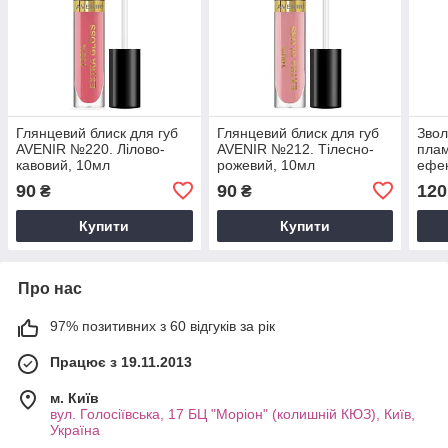
Глянцевий блиск для губ
Глянцевий блиск для губ
Звол
AVENIR №220. Лілово-
AVENIR №212. Тілесно-
плам
кавовий, 10мл
рожевий, 10мл
ефек
об'є
90
90
120
₴
₴
3D I
крис
Купити
Купити
Про нас
97% позитивних з 60 відгуків за рік
Працює з 19.11.2013
м. Київ
вул. Голосіївська, 17 БЦ "Моріон" (колишній КЮЗ), Київ,
Україна