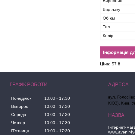
Виробник
Вид лаку
Об`єм
Тип
Колір
Інформація д
Ціна:
57 ₴
ГРАФІК РОБОТИ
вул. Голосіїв
Понеділок
10:00
17:30
КЮЗ), Київ, У
Вівторок
10:00
17:30
Середа
10:00
17:30
Четвер
10:00
17:30
Інтернет-маг
Пʼятниця
10:00
17:30
www.avenir4y