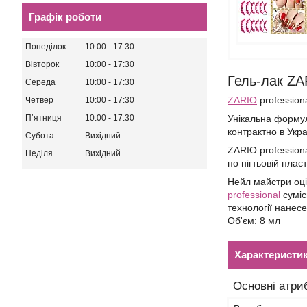
Графік роботи
Понеділок
10:00
17:30
Вівторок
10:00
17:30
Гель-лак ZA
Середа
10:00
17:30
ZARIO
profession
Четвер
10:00
17:30
Пʼятниця
10:00
17:30
Унікальна формула
контрактно в Укр
Субота
Вихідний
ZARIO profession
Неділя
Вихідний
по нігтьовій пласт
Нейл майстри оцін
professional
суміс
технології нанес
Об'єм: 8 мл
Характеристи
Основні атри