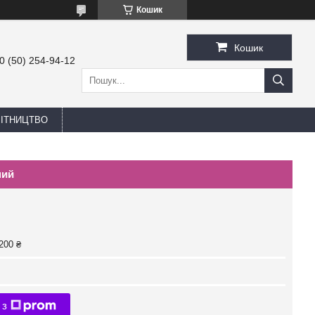
Кошик
Кошик
0 (50) 254-94-12
БІТНИЦТВО
ний
200 ₴
 з