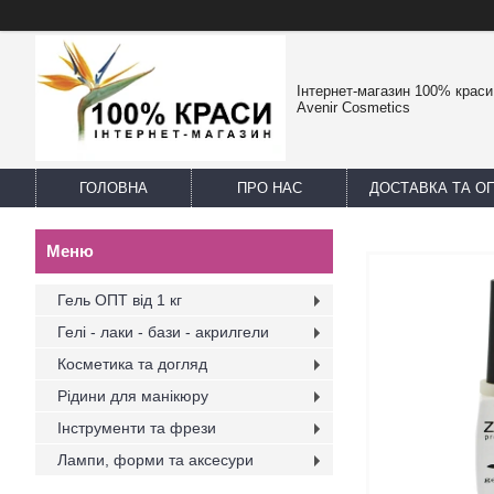
Інтернет-магазин 100% краси -
Avenir Cosmetics
ГОЛОВНА
ПРО НАС
ДОСТАВКА ТА О
Гель ОПТ від 1 кг
Гелі - лаки - бази - акрилгели
Косметика та догляд
Рідини для манікюру
Інструменти та фрези
Лампи, форми та аксесури