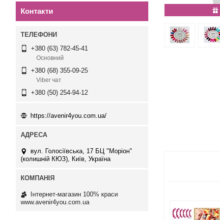
Контакти
+380 (63) 782-45-41
Основний
+380 (68) 355-09-25
Viber чат
+380 (50) 254-94-12
https://avenir4you.com.ua/
вул. Голосіївська, 17 БЦ "Моріон"
(колишній КЮЗ), Київ, Україна
Інтернет-магазин 100% краси
www.avenir4you.com.ua