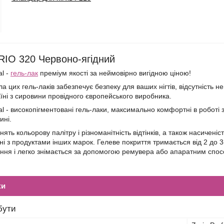
RIO 320 Червоно-ягідний
al -
гель-лак
преміум якості за неймовірно вигідною ціною!
 цих гель-лаків забезпечує безпеку для ваших нігтів, відсутність 
аїні з сировини провідного європейського виробника.
al - високопігментовані гель-лаки, максимально комфортні в роботі
ині.
ять кольорову палітру і різноманітність відтінків, а також насиченіст
ні з продуктами інших марок. Гелеве покриття тримається від 2 до 3-
ення і легко знімається за допомогою ремувера або апаратним спо
ки
бути