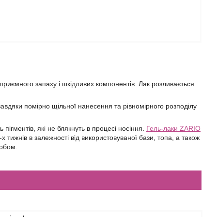
неприємного запаху і шкідливих компонентів. Лак розливається
 завдяки помірно щільної нанесення та рівномірного розподілу
ь пігментів, які не блякнуть в процесі носіння.
Гель-лаки ZARIO
х тижнів в залежності від використовуваної бази, топа, а також
собом.