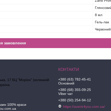
Zario Prof
Глянсови
8 мл
Гель-лак
Червоний
ля замовлення
+380 (63) 782-45-41
ська, 17 БЦ "Моріон" (колишній
Основний
країна
+380 (68) 355-09-25
Viber чат
+380 (50) 254-94-12
азин 100% краси
https://avenir4you.com.ua/
ou.com.ua