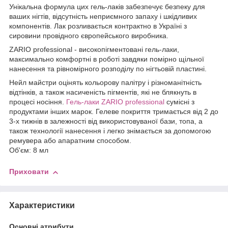
Унікальна формула цих гель-лаків забезпечує безпеку для
ваших нігтів, відсутність неприємного запаху і шкідливих
компонентів. Лак розливається контрактно в Україні з
сировини провідного європейського виробника.
ZARIO professional - високопігментовані гель-лаки,
максимально комфортні в роботі завдяки помірно щільної
нанесення та рівномірного розподілу по нігтьовій пластині.
Нейл майстри оцінять кольорову палітру і різноманітність
відтінків, а також насиченість пігментів, які не блякнуть в
процесі носіння.
Гель-лаки ZARIO professional
сумісні з
продуктами інших марок. Гелеве покриття тримається від 2 до
3-х тижнів в залежності від використовуваної бази, топа, а
також технології нанесення і легко знімається за допомогою
ремувера або апаратним способом.
Об'єм: 8 мл
Приховати
Характеристики
Основні атрибути