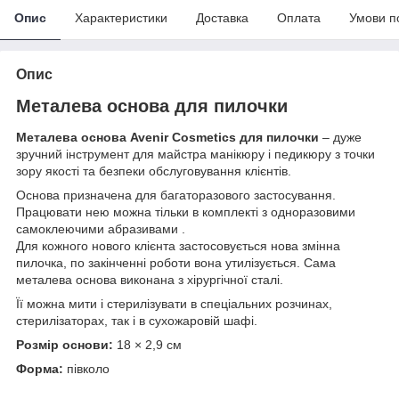
Опис
Характеристики
Доставка
Оплата
Умови п
Опис
Металева основа для пилочки
Металева основа Avenir Cosmetics для пилочки
– дуже
зручний інструмент для майстра манікюру і педикюру з точки
зору якості та безпеки обслуговування клієнтів.
Основа призначена для багаторазового застосування.
Працювати нею можна тільки в комплекті з одноразовими
самоклеючими абразивами .
Для кожного нового клієнта застосовується нова змінна
пилочка, по закінченні роботи вона утилізується. Сама
металева основа виконана з хірургічної сталі.
Її можна мити і стерилізувати в спеціальних розчинах,
стерилізаторах, так і в сухожаровій шафі.
Розмір основи:
18 × 2,9 см
Форма:
півколо