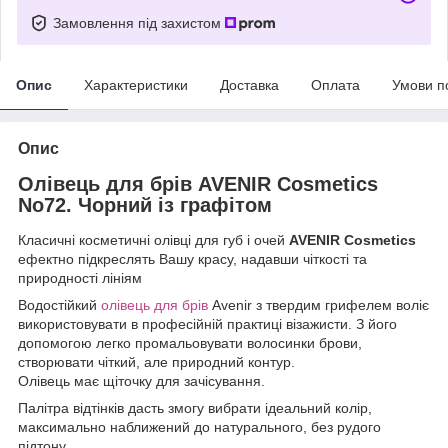
Замовлення під захистом
Опис
Характеристики
Доставка
Оплата
Умови п
Опис
Олівець для брів AVENIR Cosmetics
No72. Чорний із графітом
Класичні косметичні олівці для губ і очей
AVENIR Cosmetics
ефектно підкреслять Вашу красу, надавши чіткості та
природності лініям
Водостійкий
олівець для брів
Avenir з твердим грифелем воліє
використовувати в професійній практиці візажисти. З його
допомогою легко промальовувати волосинки брови,
створювати чіткий, але природний контур.
Олівець має щіточку для зачісування.
Палітра відтінків дасть змогу вибрати ідеальний колір,
максимально наближений до натурального, без рудого
підтону.