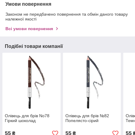
Умови повернення
Законом не передбачено повернення та обмін даного товару
належної якості
Всі умови повернення
Подібні товари компанії
Олівець для брів No78
Олівець для брів №82
Олів
Гіркий шоколад
Попелясто-сірий
Темн
55
55
55
₴
₴