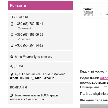
Контакти
+380 (63) 782-45-41
Основний
+380 (68) 355-09-25
Viber чат
+380 (50) 254-94-12
https://avenir4you.com.ua/
Класичні косметич
вул. Голосіївська, 17 БЦ "Моріон"
Водостійкий
олів
(колишній КЮЗ), Київ, Україна
промальовувати в
Олівець має щіто
Палітра відтінків
Інтернет-магазин 100% краси
www.avenir4you.com.ua
Ще одна перевага