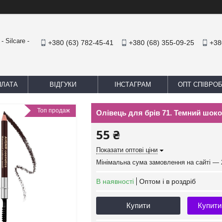
 Silcare -
+380 (63) 782-45-41
+380 (68) 355-09-25
+38
ПЛАТА
ВІДГУКИ
ІНСТАГРАМ
ОПТ СПІВРО
Топ продаж
Олівець для брів 71. Темний шок
55 ₴
Показати оптові ціни
Мінімальна сума замовлення на сайті — 
В наявності
Оптом і в роздріб
Купити
Купити