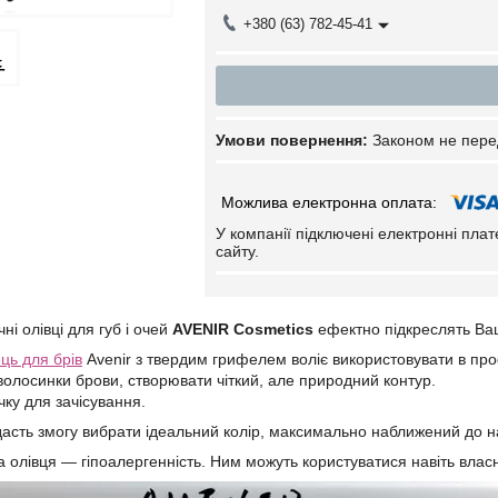
+380 (63) 782-45-41
Законом не пере
У компанії підключені електронні пла
сайту.
ні олівці для губ і очей
AVENIR Cosmetics
ефектно підкреслять Ваш
ець для брів
Avenir з твердим грифелем воліє використовувати в про
олосинки брови, створювати чіткий, але природний контур.
чку для зачісування.
 дасть змогу вибрати ідеальний колір, максимально наближений до н
 олівця — гіпоалергенність. Ним можуть користуватися навіть влас