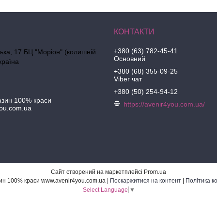
+380 (63) 782-45-41
ська, 17 БЦ "Моріон" (колишній
Основний
країна
+380 (68) 355-09-25
Viber чат
+380 (50) 254-94-12
азин 100% краси
https://avenir4you.com.ua/
ou.com.ua
Сайт створений на маркетплейсі
Prom.ua
Інтернет-магазин 100% краси www.avenir4you.com.ua |
Поскаржитися на контент
|
Політика к
Select Language
▼