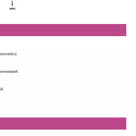
osmetics
ричневий
ий