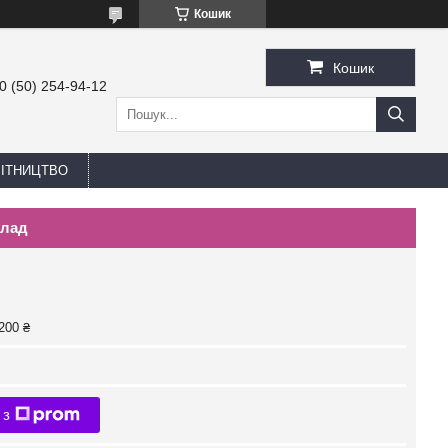
Кошик
Кошик
0 (50) 254-94-12
БІТНИЦТВО
олад
200 ₴
 з