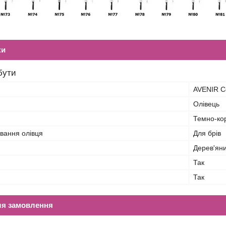
ки
бути
AVENIR C
Олівець
Темно-ко
вання олівця
Для брів
Дерев'ян
Так
Так
ля замовлення