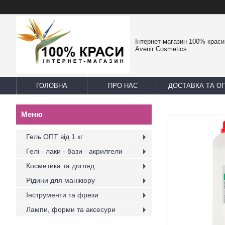
Інтернет-магазин 100% краси -
Avenir Cosmetics
ГОЛОВНА
ПРО НАС
ДОСТАВКА ТА О
Гель ОПТ від 1 кг
Гелі - лаки - бази - акрилгели
Косметика та догляд
Рідини для манікюру
Інструменти та фрези
Лампи, форми та аксесури