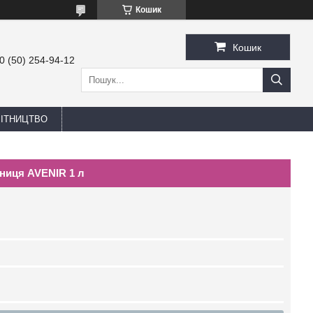
Кошик
Кошик
0 (50) 254-94-12
БІТНИЦТВО
униця AVENIR 1 л