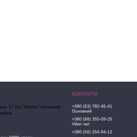
+380 (63) 782-45-41
ська, 17 БЦ "Моріон" (колишній
Основний
країна
+380 (68) 355-09-25
Viber чат
+380 (50) 254-94-12