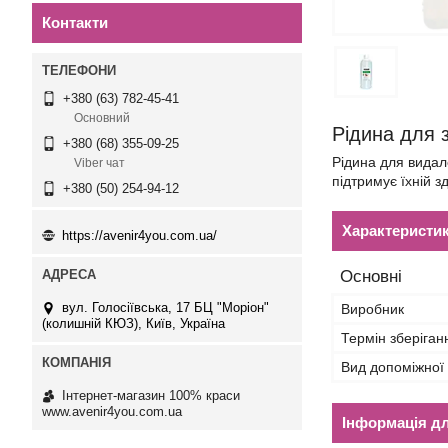
Контакти
+380 (63) 782-45-41
Основний
Рідина для 
+380 (68) 355-09-25
Рідина для вида
Viber чат
підтримує їхній 
+380 (50) 254-94-12
Характеристи
https://avenir4you.com.ua/
Основні
вул. Голосіївська, 17 БЦ "Моріон"
Виробник
(колишній КЮЗ), Київ, Україна
Термін зберіган
Вид допоміжної
Інтернет-магазин 100% краси
www.avenir4you.com.ua
Інформація д