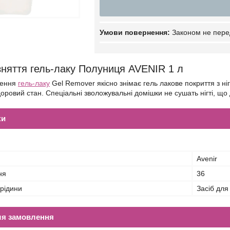
Законом не пере
зняття гель-лаку Полуниця AVENIR 1 л
лення
гель-лаку
Gel Remover якісно знімає гель лакове покриття з ніг
здоровий стан. Спеціальні зволожувальні домішки не сушать нігті, 
ки
Avenir
ня
36
 рідини
Засіб для
ля замовлення