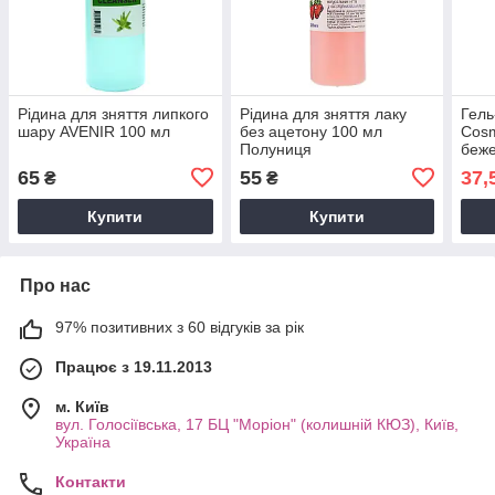
Рідина для зняття липкого
Рідина для зняття лаку
Гель
шару AVENIR 100 мл
без ацетону 100 мл
Cosm
Полуниця
беже
65
55
37,
₴
₴
Купити
Купити
Про нас
97% позитивних з 60 відгуків за рік
Працює з 19.11.2013
м. Київ
вул. Голосіївська, 17 БЦ "Моріон" (колишній КЮЗ), Київ,
Україна
Контакти