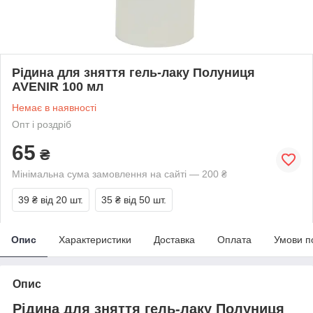
Рідина для зняття гель-лаку Полуниця
AVENIR 100 мл
Немає в наявності
Опт і роздріб
65
₴
Мінімальна сума замовлення на сайті — 200 ₴
39 ₴
від 20 шт.
35 ₴
від 50 шт.
Опис
Характеристики
Доставка
Оплата
Умови п
Опис
Рідина для зняття гель-лаку Полуниця