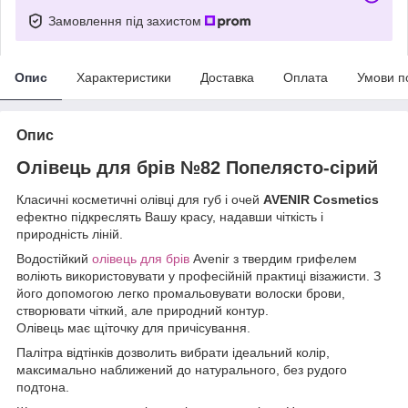
Замовлення під захистом
Опис
Характеристики
Доставка
Оплата
Умови п
Опис
Олівець для брів №82 Попелясто-сірий
Класичні косметичні олівці для губ і очей
AVENIR Cosmetics
ефектно підкреслять Вашу красу, надавши чіткість і
природність ліній.
Водостійкий
олівець для брів
Avenir з твердим грифелем
воліють використовувати у професійній практиці візажисти. З
його допомогою легко промальовувати волоски брови,
створювати чіткий, але природний контур.
Олівець має щіточку для причісування.
Палітра відтінків дозволить вибрати ідеальний колір,
максимально наближений до натурального, без рудого
подтона.