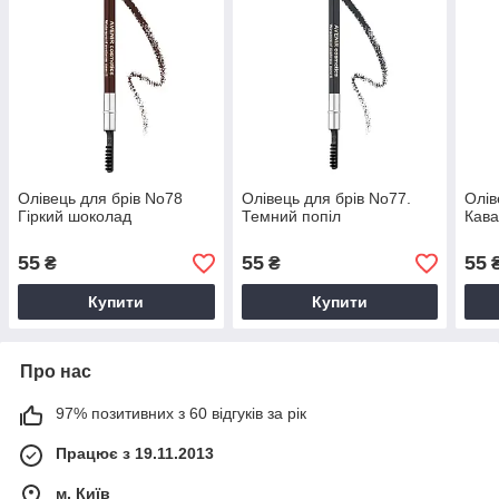
Олівець для брів No78
Олівець для брів No77.
Олів
Гіркий шоколад
Темний попіл
Кава
55
55
55
₴
₴
Купити
Купити
Про нас
97% позитивних з 60 відгуків за рік
Працює з 19.11.2013
м. Київ