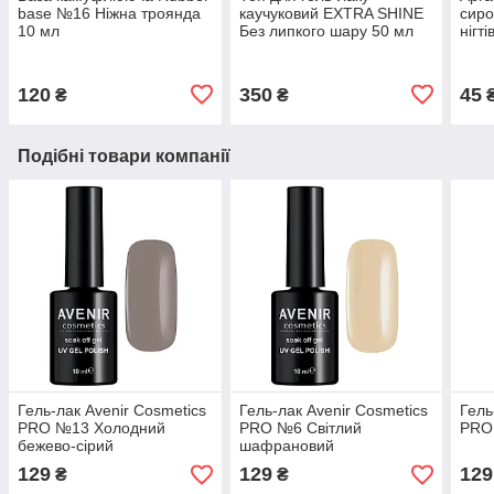
base №16 Ніжна троянда
каучуковий EXTRA SHINE
сиро
10 мл
Без липкого шару 50 мл
нігті
120
350
45
₴
₴
Подібні товари компанії
Гель-лак Avenir Cosmetics
Гель-лак Avenir Cosmetics
Гель
PRO №13 Холодний
PRO №6 Світлий
PRO
бежево-сірий
шафрановий
129
129
129
₴
₴