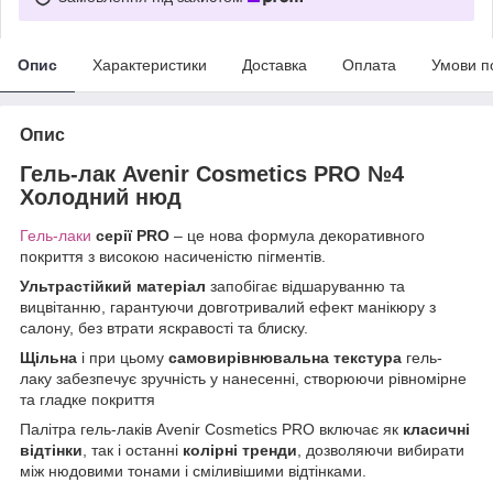
Опис
Характеристики
Доставка
Оплата
Умови п
Опис
Гель-лак Avenir Cosmetics PRO №4
Холодний нюд
Гель-лаки
серії PRO
– це нова формула декоративного
покриття з високою насиченістю пігментів.
Ультрастійкий матеріал
запобігає відшаруванню та
вицвітанню, гарантуючи довготривалий ефект манікюру з
салону, без втрати яскравості та блиску.
Щільна
і при цьому
самовирівнювальна текстура
гель-
лаку забезпечує зручність у нанесенні, створюючи рівномірне
та гладке покриття
Палітра гель-лаків Avenir Cosmetics PRO включає як
класичні
відтінки
, так і останні
колірні тренди
, дозволяючи вибирати
між нюдовими тонами і сміливішими відтінками.