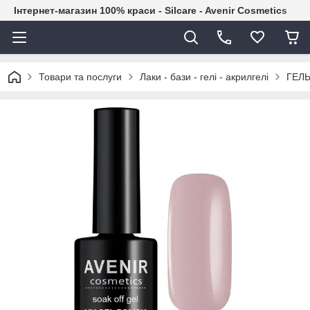
Інтернет-магазин 100% краси - Silcare - Avenir Cosmetics
Товари та послуги
Лаки - бази - гелі - акрилгелі
ГЕЛЬ