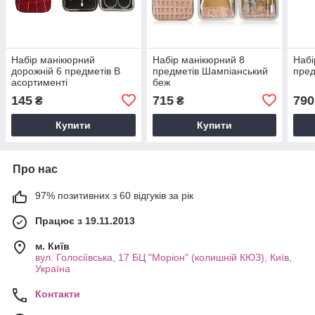
Набір манікюрний
Набір манікюрний 8
Набі
дорожній 6 предметів В
предметів Шампіанський
пред
асортименті
беж
145
715
790
₴
₴
Купити
Купити
Про нас
97% позитивних з 60 відгуків за рік
Працює з 19.11.2013
м. Київ
вул. Голосіївська, 17 БЦ "Моріон" (колишній КЮЗ), Київ,
Україна
Контакти