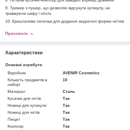
8. Нігтьові кусачки-книпсер для швидкої корекції довжини
9. Тример з пушер, що дозволяє відсунути кутикулу, не
травмуючи шкіру і ніготь
10. Кришталева пилочка для додання акуратної форми нігтям
Приховати
Характеристики
Основні атрибути
Виробник
AVENIR Cosmetics
Кількість предметів в
10
наборі
Матеріал
Сталь
Кусачки для нігтів
Так
Ножиці для кутикули
Так
Ножиці для нігтів
Так
Пінцет
Так
Книпсер
Так