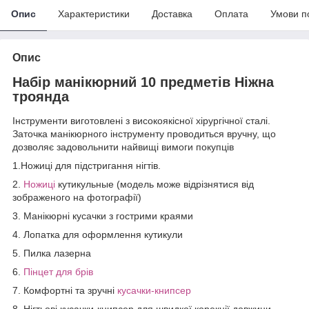
Опис
Характеристики
Доставка
Оплата
Умови п
Опис
Набір манікюрний 10 предметів Ніжна
троянда
Інструменти виготовлені з високоякісної хірургічної сталі.
Заточка манікюрного інструменту проводиться вручну, що
дозволяє задовольнити найвищі вимоги покупців
1.Ножиці для підстригання нігтів.
2.
Ножиці
кутикульные (модель може відрізнятися від
зображеного на фотографії)
3. Манікюрні кусачки з гострими краями
4. Лопатка для оформлення кутикули
5. Пилка лазерна
6.
Пінцет для брів
7. Комфортні та зручні
кусачки-книпсер