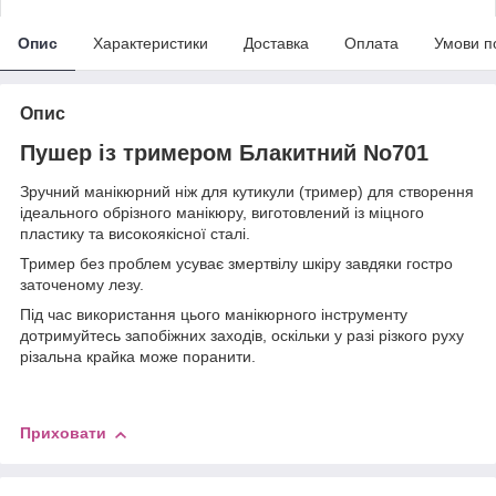
Опис
Характеристики
Доставка
Оплата
Умови п
Опис
Пушер із тримером Блакитний No701
Зручний манікюрний ніж для кутикули (тример) для створення
ідеального обрізного манікюру, виготовлений із міцного
пластику та високоякісної сталі.
Тример без проблем усуває змертвілу шкіру завдяки гостро
заточеному лезу.
Під час використання цього манікюрного інструменту
дотримуйтесь запобіжних заходів, оскільки у разі різкого руху
різальна крайка може поранити.
Приховати