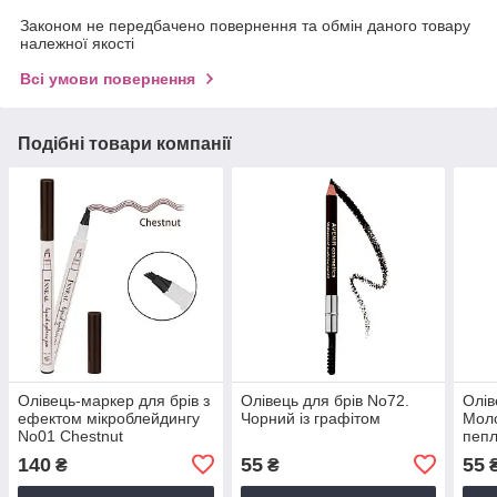
Законом не передбачено повернення та обмін даного товару
належної якості
Всі умови повернення
Подібні товари компанії
Олівець-маркер для брів з
Олівець для брів No72.
Олів
ефектом мікроблейдингу
Чорний із графітом
Моло
No01 Chestnut
пеп
Каштановий
140
55
55
₴
₴