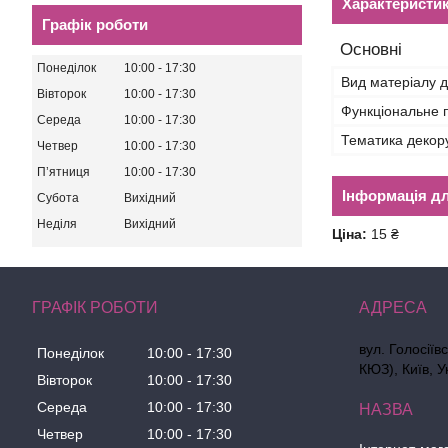
Характеристи
Графік роботи
Основні
Понеділок
10:00
17:30
Вид матеріалу д
Вівторок
10:00
17:30
Функціональне 
Середа
10:00
17:30
Тематика декор
Четвер
10:00
17:30
Пʼятниця
10:00
17:30
Інформація д
Субота
Вихідний
Неділя
Вихідний
Ціна:
15 ₴
ГРАФІК РОБОТИ
вул. Голосіїв
Понеділок
10:00
17:30
КЮЗ), Київ, У
Вівторок
10:00
17:30
Середа
10:00
17:30
Четвер
10:00
17:30