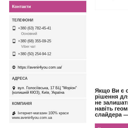
Контакти
+380 (63) 782-45-41
Основний
+380 (68) 355-09-25
Viber чат
+380 (50) 254-94-12
https://avenir4you.com.ua/
вул. Голосіївська, 17 БЦ "Моріон"
Якщо Ви є 
(колишній КЮЗ), Київ, Україна
рішення дл
не залишат
навіть геом
Інтернет-магазин 100% краси
слайдера —
www.avenir4you.com.ua