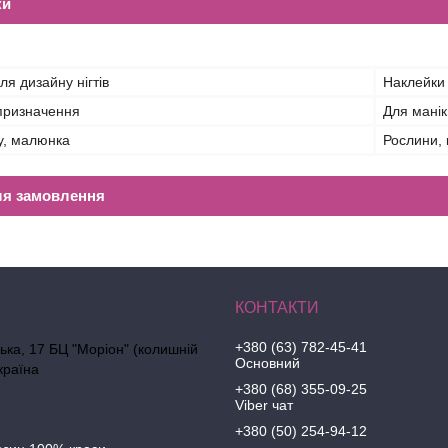
ки
ля дизайну нігтів
Наклейки
призначення
Для мані
у, малюнка
Рослини, 
ля замовлення
+380 (63) 782-45-41
ська, 17 БЦ "Моріон" (колишній
Основний
країна
+380 (68) 355-09-25
Viber чат
+380 (50) 254-94-12