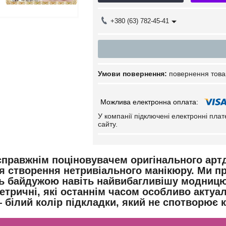
+380 (63) 782-45-41
повернення това
У компанії підключені електронні пла
сайту.
справжнім поціновувачем оригінального артд
я створення нетривіального манікюру. Ми п
ь байдужою навіть найвибагливішу модницю. Ц
етричні, які останнім часом особливо актуа
 білий колір підкладки, який не спотворює 