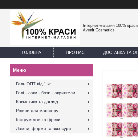
Інтернет-магазин 100% краси -
Avenir Cosmetics
ГОЛОВНА
ПРО НАС
ДОСТАВКА ТА О
Гель ОПТ від 1 кг
Гелі - лаки - бази - акрилгели
Косметика та догляд
Рідини для манікюру
Інструменти та фрези
Лампи, форми та аксесури