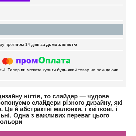
ру протягом 14 днів
за домовленістю
тежі. Тепер ви можете купити будь-який товар не покидаючи
изайну нігтів, то слайдер — чудове
ропонуємо слайдери різного
дизайну, які
е й абстрактні малюнки, і квіткові, і
льні. Одна з важливих переваг цього
кольори