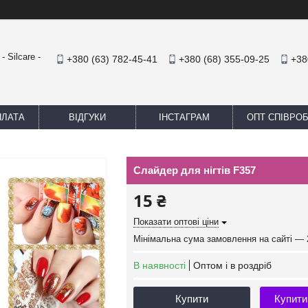
 Silcare -
+380 (63) 782-45-41
+380 (68) 355-09-25
+38
ПЛАТА
ВІДГУКИ
ІНСТАГРАМ
ОПТ СПІВРО
Слайдер для нігтів F357
15 ₴
Показати оптові ціни
Мінімальна сума замовлення на сайті — 
В наявності
Оптом і в роздріб
Купити
Купити