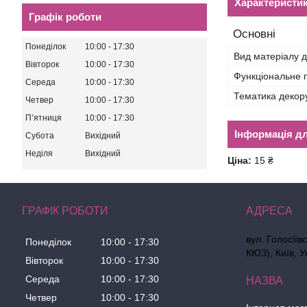
Характеристи
Графік роботи
Основні
Понеділок
10:00
17:30
Вид матеріалу д
Вівторок
10:00
17:30
Функціональне 
Середа
10:00
17:30
Тематика декор
Четвер
10:00
17:30
Пʼятниця
10:00
17:30
Інформація д
Субота
Вихідний
Неділя
Вихідний
Ціна:
15 ₴
ГРАФІК РОБОТИ
вул. Голосіїв
Понеділок
10:00
17:30
КЮЗ), Київ, У
Вівторок
10:00
17:30
Середа
10:00
17:30
Четвер
10:00
17:30