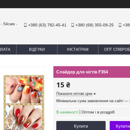
 Silcare -
+380 (63) 782-45-41
+380 (68) 355-09-25
+38
ПЛАТА
ВІДГУКИ
ІНСТАГРАМ
ОПТ СПІВРО
Слайдер для нігтів F354
15 ₴
Показати оптові ціни
Мінімальна сума замовлення на сайті — 
В наявності
Оптом і в роздріб
Купити
Купити