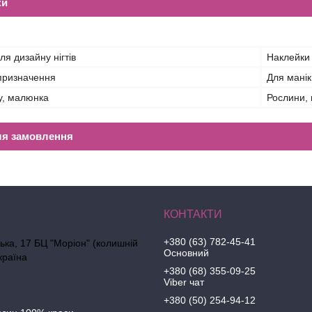
ки
ля дизайну нігтів
Наклейки
призначення
Для мані
у, малюнка
Рослини, 
ля замовлення
+380 (63) 782-45-41
ська, 17 БЦ "Моріон" (колишній
Основний
країна
+380 (68) 355-09-25
Viber чат
+380 (50) 254-94-12