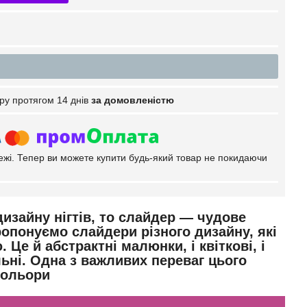
ру протягом 14 днів
за домовленістю
тежі. Тепер ви можете купити будь-який товар не покидаючи
изайну нігтів, то слайдер — чудове
ропонуємо слайдери різного
дизайну, які
е й абстрактні малюнки, і квіткові, і
льні. Одна з важливих переваг цього
кольори