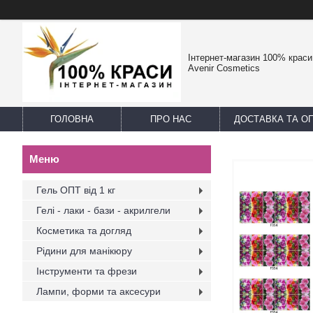
Інтернет-магазин 100% краси -
Avenir Cosmetics
ГОЛОВНА
ПРО НАС
ДОСТАВКА ТА О
Гель ОПТ від 1 кг
Гелі - лаки - бази - акрилгели
Косметика та догляд
Рідини для манікюру
Інструменти та фрези
Лампи, форми та аксесури