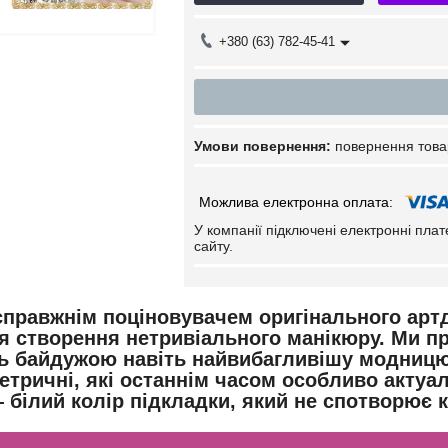
+380 (63) 782-45-41
повернення това
У компанії підключені електронні пла
сайту.
справжнім поціновувачем оригінального артд
я створення нетривіального манікюру. Ми п
ь байдужою навіть найвибагливішу модницю. Ц
етричні, які останнім часом особливо актуа
 білий колір підкладки, який не спотворює 