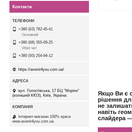
Контакти
+380 (63) 782-45-41
Основний
+380 (68) 355-09-25
Viber чат
+380 (50) 254-94-12
https://avenir4you.com.ua/
вул. Голосіївська, 17 БЦ "Моріон"
Якщо Ви є 
(колишній КЮЗ), Київ, Україна
рішення дл
не залишат
навіть геом
Інтернет-магазин 100% краси
слайдера —
www.avenir4you.com.ua