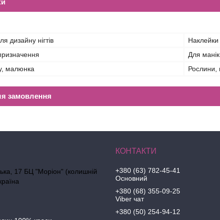
ки
ля дизайну нігтів
Наклейки
призначення
Для мані
у, малюнка
Рослини, 
ля замовлення
+380 (63) 782-45-41
ська, 17 БЦ "Моріон" (колишній
Основний
країна
+380 (68) 355-09-25
Viber чат
+380 (50) 254-94-12