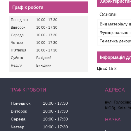
Характеристи
Графік роботи
Основні
Понеділок
10:00
17:30
Вид матеріалу д
Вівторок
10:00
17:30
Функціональне 
Середа
10:00
17:30
Тематика декор
Четвер
10:00
17:30
Пʼятниця
10:00
17:30
Інформація д
Субота
Вихідний
Неділя
Вихідний
Ціна:
15 ₴
ГРАФІК РОБОТИ
вул. Голосіїв
Понеділок
10:00
17:30
КЮЗ), Київ, У
Вівторок
10:00
17:30
Середа
10:00
17:30
Четвер
10:00
17:30