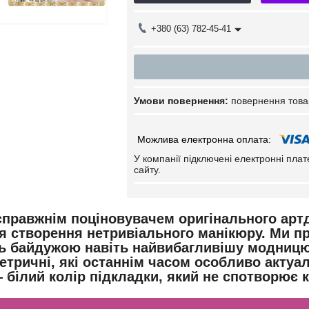
+380 (63) 782-45-41
повернення това
У компанії підключені електронні пла
сайту.
справжнім поціновувачем оригінального артд
я створення нетривіального манікюру. Ми п
ь байдужою навіть найвибагливішу модницю. Ц
етричні, які останнім часом особливо актуа
 білий колір підкладки, який не спотворює 