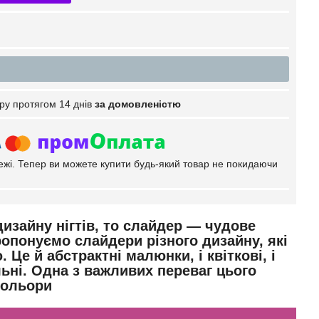
ру протягом 14 днів
за домовленістю
тежі. Тепер ви можете купити будь-який товар не покидаючи
изайну нігтів, то слайдер — чудове
ропонуємо слайдери різного
дизайну, які
е й абстрактні малюнки, і квіткові, і
льні. Одна з важливих переваг цього
кольори