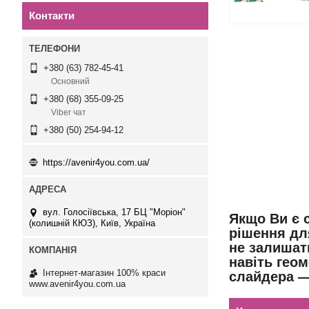
Контакти
+380 (63) 782-45-41
Основний
+380 (68) 355-09-25
Viber чат
+380 (50) 254-94-12
https://avenir4you.com.ua/
вул. Голосіївська, 17 БЦ "Моріон"
Якщо Ви є 
(колишній КЮЗ), Київ, Україна
рішення дл
не залишат
навіть геом
Інтернет-магазин 100% краси
слайдера —
www.avenir4you.com.ua