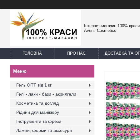
Інтернет-магазин 100% краси -
Avenir Cosmetics
ГОЛОВНА
ПРО НАС
ДОСТАВКА ТА О
Гель ОПТ від 1 кг
Гелі - лаки - бази - акрилгели
Косметика та догляд
Рідини для манікюру
Інструменти та фрези
Лампи, форми та аксесури