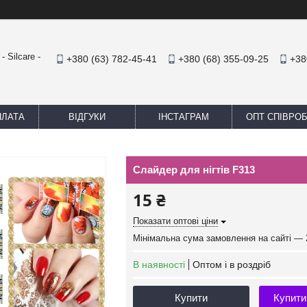
 Silcare -
+380 (63) 782-45-41
+380 (68) 355-09-25
+38
ПЛАТА
ВІДГУКИ
ІНСТАГРАМ
ОПТ СПІВРО
Слайдер для нігтів F313
15 ₴
Показати оптові ціни
Мінімальна сума замовлення на сайті — 
В наявності
Оптом і в роздріб
Купити
Купити