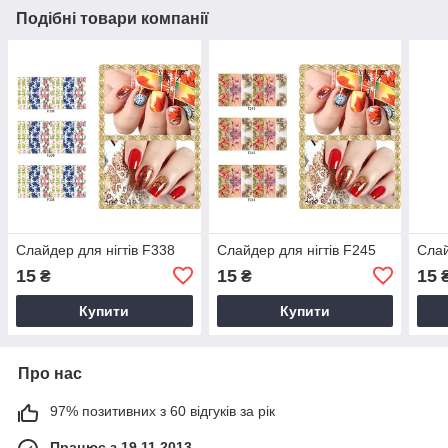
Подібні товари компанії
Слайдер для нігтів F338
Слайдер для нігтів F245
Слай
15
15
15
₴
₴
Купити
Купити
Про нас
97% позитивних з 60 відгуків за рік
Працює з 19.11.2013