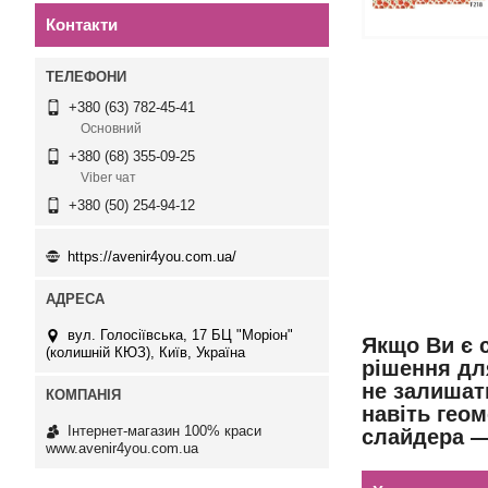
Контакти
+380 (63) 782-45-41
Основний
+380 (68) 355-09-25
Viber чат
+380 (50) 254-94-12
https://avenir4you.com.ua/
вул. Голосіївська, 17 БЦ "Моріон"
Якщо Ви є 
(колишній КЮЗ), Київ, Україна
рішення дл
не залишат
навіть геом
Інтернет-магазин 100% краси
слайдера —
www.avenir4you.com.ua