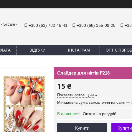
 Silcare -
+380 (63) 782-45-41
+380 (68) 355-09-25
+38
ПЛАТА
ВІДГУКИ
ІНСТАГРАМ
ОПТ СПІВРО
Слайдер для нігтів F218
15 ₴
Показати оптові ціни
Мінімальна сума замовлення на сайті — 
В наявності
Оптом і в роздріб
Купити
Купити