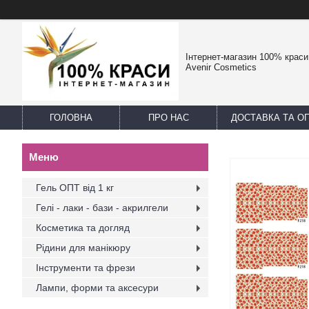
Інтернет-магазин 100% краси -
Avenir Cosmetics
ГОЛОВНА
ПРО НАС
ДОСТАВКА ТА О
Гель ОПТ від 1 кг
Гелі - лаки - бази - акрилгели
Косметика та догляд
Рідини для манікюру
Інструменти та фрези
Лампи, форми та аксесури