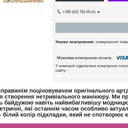
+380 (63) 782-45-41
повернення това
У компанії підключені електронні пла
сайту.
справжнім поціновувачем оригінального артд
я створення нетривіального манікюру. Ми п
ь байдужою навіть найвибагливішу модницю. Ц
етричні, які останнім часом особливо актуа
 білий колір підкладки, який не спотворює 