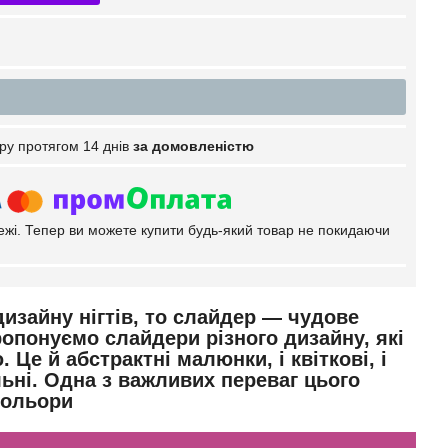
ру протягом 14 днів
за домовленістю
тежі. Тепер ви можете купити будь-який товар не покидаючи
изайну нігтів, то слайдер — чудове
ропонуємо слайдери різного
дизайну, які
е й абстрактні малюнки, і квіткові, і
льні. Одна з важливих переваг цього
кольори