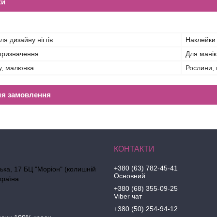
ки
ля дизайну нігтів
Наклейки
призначення
Для мані
у, малюнка
Рослини, 
ля замовлення
+380 (63) 782-45-41
ська, 17 БЦ "Моріон" (колишній
Основний
країна
+380 (68) 355-09-25
Viber чат
+380 (50) 254-94-12