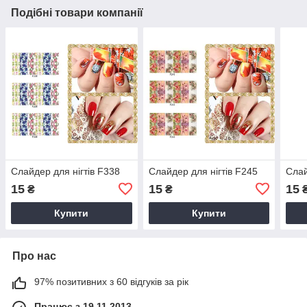
Подібні товари компанії
Слайдер для нігтів F338
Слайдер для нігтів F245
Слай
15
15
15
₴
₴
Купити
Купити
Про нас
97% позитивних з 60 відгуків за рік
Працює з 19.11.2013