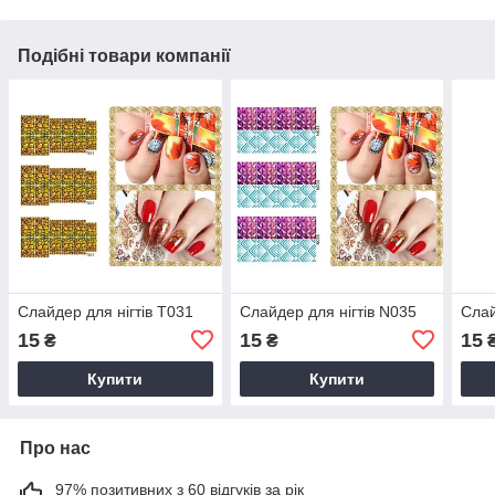
Подібні товари компанії
Слайдер для нігтів T031
Слайдер для нігтів N035
Слай
15
15
15
₴
₴
Купити
Купити
Про нас
97% позитивних з 60 відгуків за рік